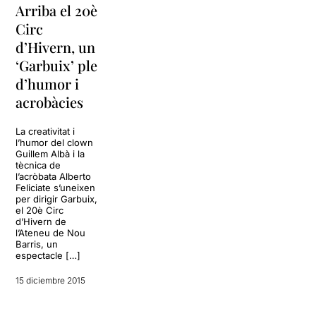
Arriba el 20è
Circ
d’Hivern, un
‘Garbuix’ ple
d’humor i
acrobàcies
La creativitat i
l’humor del clown
Guillem Albà i la
tècnica de
l’acròbata Alberto
Feliciate s’uneixen
per dirigir Garbuix,
el 20è Circ
d’Hivern de
l’Ateneu de Nou
Barris, un
espectacle […]
15 diciembre 2015