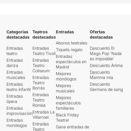
Categorías
Teatros
Entradas
Ofertas
destacadas
destacados
destacadas
Abonos teatrales
Entradas
Entradas
Descuento El
Tiquets regalo
teatro
Teatro Tívoli
Mago Pop 'Nada
Entradas
es imposible'
Entradas
Entradas
espectáculos en
danza
Teatro
Descuento Ànima
Madrid
Coliseum
Entradas
Descuento
Mejores
musicales
Entradas
Mamma mia
monólogos
Teatro
Entradas
Descuento
Mejores
Borrás
teatro infantil
Germans de sang
musicales
Entradas
Entradas
Mejores
Teatro
ópera
espectáculos
Romea
Entradas
familiares
Entradas La
improvisación
Black Friday
Villarroel
Entradas
Teatral
Entradas
monólogos
Gana entradas de
Teatro