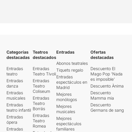
Categorías
Teatros
Entradas
Ofertas
destacadas
destacados
destacadas
Abonos teatrales
Entradas
Entradas
Descuento El
Tiquets regalo
teatro
Teatro Tívoli
Mago Pop 'Nada
Entradas
es imposible'
Entradas
Entradas
espectáculos en
danza
Teatro
Descuento Ànima
Madrid
Coliseum
Entradas
Descuento
Mejores
musicales
Entradas
Mamma mia
monólogos
Teatro
Entradas
Descuento
Mejores
Borrás
teatro infantil
Germans de sang
musicales
Entradas
Entradas
Mejores
Teatro
ópera
espectáculos
Romea
Entradas
familiares