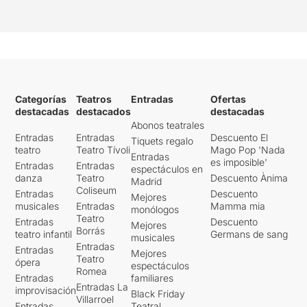
Categorías
Teatros
Entradas
Ofertas
destacadas
destacados
destacadas
Abonos teatrales
Entradas
Entradas
Descuento El
Tiquets regalo
teatro
Teatro Tívoli
Mago Pop 'Nada
Entradas
es imposible'
Entradas
Entradas
espectáculos en
danza
Teatro
Descuento Ànima
Madrid
Coliseum
Entradas
Descuento
Mejores
musicales
Entradas
Mamma mia
monólogos
Teatro
Entradas
Descuento
Mejores
Borrás
teatro infantil
Germans de sang
musicales
Entradas
Entradas
Mejores
Teatro
ópera
espectáculos
Romea
Entradas
familiares
Entradas La
improvisación
Black Friday
Villarroel
Entradas
Teatral