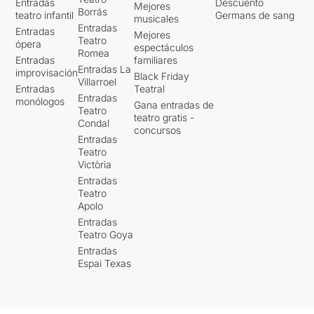
Entradas
Descuento
Mejores
Borrás
teatro infantil
Germans de sang
musicales
Entradas
Entradas
Mejores
Teatro
ópera
espectáculos
Romea
Entradas
familiares
Entradas La
improvisación
Black Friday
Villarroel
Entradas
Teatral
Entradas
monólogos
Gana entradas de
Teatro
teatro gratis -
Condal
concursos
Entradas
Teatro
Victòria
Entradas
Teatro
Apolo
Entradas
Teatro Goya
Entradas
Espai Texas