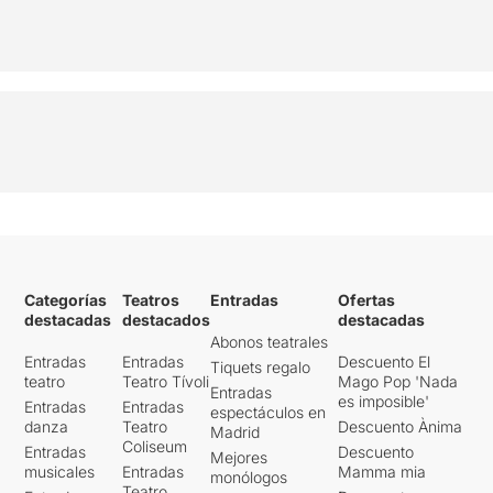
Categorías
Teatros
Entradas
Ofertas
destacadas
destacados
destacadas
Abonos teatrales
Entradas
Entradas
Descuento El
Tiquets regalo
teatro
Teatro Tívoli
Mago Pop 'Nada
Entradas
es imposible'
Entradas
Entradas
espectáculos en
danza
Teatro
Descuento Ànima
Madrid
Coliseum
Entradas
Descuento
Mejores
musicales
Entradas
Mamma mia
monólogos
Teatro