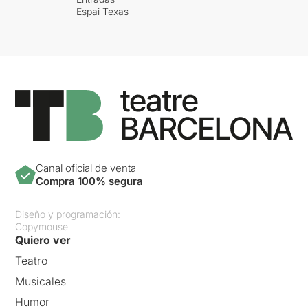
Espai Texas
Canal oficial de venta
Compra 100% segura
Diseño y programación:
Copymouse
Quiero ver
Teatro
Musicales
Humor