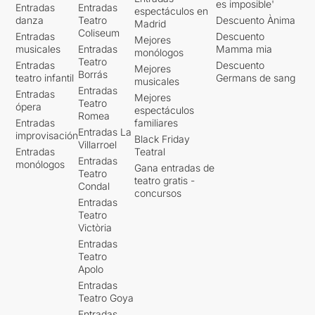
es imposible'
Entradas
Entradas
espectáculos en
danza
Teatro
Descuento Ànima
Madrid
Coliseum
Entradas
Descuento
Mejores
musicales
Entradas
Mamma mia
monólogos
Teatro
Entradas
Descuento
Mejores
Borrás
teatro infantil
Germans de sang
musicales
Entradas
Entradas
Mejores
Teatro
ópera
espectáculos
Romea
Entradas
familiares
Entradas La
improvisación
Black Friday
Villarroel
Entradas
Teatral
Entradas
monólogos
Gana entradas de
Teatro
teatro gratis -
Condal
concursos
Entradas
Teatro
Victòria
Entradas
Teatro
Apolo
Entradas
Teatro Goya
Entradas