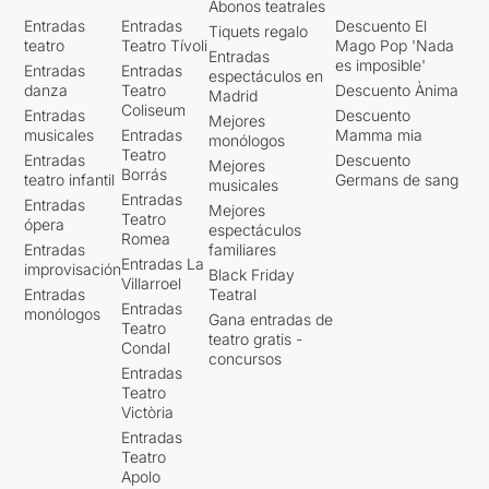
Abonos teatrales
Entradas
Entradas
Descuento El
Tiquets regalo
teatro
Teatro Tívoli
Mago Pop 'Nada
Entradas
es imposible'
Entradas
Entradas
espectáculos en
danza
Teatro
Descuento Ànima
Madrid
Coliseum
Entradas
Descuento
Mejores
musicales
Entradas
Mamma mia
monólogos
Teatro
Entradas
Descuento
Mejores
Borrás
teatro infantil
Germans de sang
musicales
Entradas
Entradas
Mejores
Teatro
ópera
espectáculos
Romea
Entradas
familiares
Entradas La
improvisación
Black Friday
Villarroel
Entradas
Teatral
Entradas
monólogos
Gana entradas de
Teatro
teatro gratis -
Condal
concursos
Entradas
Teatro
Victòria
Entradas
Teatro
Apolo