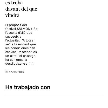
es troba
davant del que
vindrà
El propòsit del
festival SÂLMON< és
l’escolta d’allò que
succeeix a
l’actualitat. “A totes
se’ns fa evident que
les condiciones han
canviat. L’escenari és
un altre i el paisatge
ha començat a
desdibuixar-se […]
31 enero 2018
Ha trabajado con