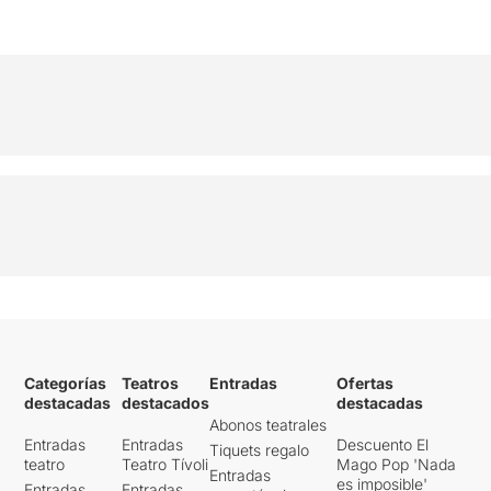
Categorías
Teatros
Entradas
Ofertas
destacadas
destacados
destacadas
Abonos teatrales
Entradas
Entradas
Descuento El
Tiquets regalo
teatro
Teatro Tívoli
Mago Pop 'Nada
Entradas
es imposible'
Entradas
Entradas