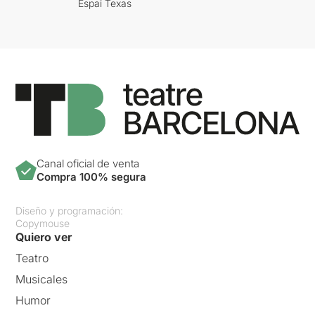
Espai Texas
Canal oficial de venta
Compra 100% segura
Diseño y programación:
Copymouse
Quiero ver
Teatro
Musicales
Humor