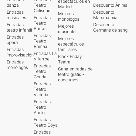
espectáculos en
danza
Teatro
Descuento Ànima
Madrid
Coliseum
Entradas
Descuento
Mejores
musicales
Entradas
Mamma mia
monólogos
Teatro
Entradas
Descuento
Mejores
Borrás
teatro infantil
Germans de sang
musicales
Entradas
Entradas
Mejores
Teatro
ópera
espectáculos
Romea
Entradas
familiares
Entradas La
improvisación
Black Friday
Villarroel
Entradas
Teatral
Entradas
monólogos
Gana entradas de
Teatro
teatro gratis -
Condal
concursos
Entradas
Teatro
Victòria
Entradas
Teatro
Apolo
Entradas
Teatro Goya
Entradas