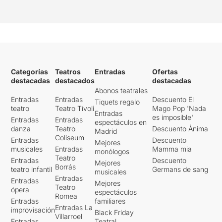
Categorías
Teatros
Entradas
Ofertas
destacadas
destacados
destacadas
Abonos teatrales
Entradas
Entradas
Descuento El
Tiquets regalo
teatro
Teatro Tívoli
Mago Pop 'Nada
Entradas
es imposible'
Entradas
Entradas
espectáculos en
danza
Teatro
Descuento Ànima
Madrid
Coliseum
Entradas
Descuento
Mejores
musicales
Entradas
Mamma mia
monólogos
Teatro
Entradas
Descuento
Mejores
Borrás
teatro infantil
Germans de sang
musicales
Entradas
Entradas
Mejores
Teatro
ópera
espectáculos
Romea
Entradas
familiares
Entradas La
improvisación
Black Friday
Villarroel
Entradas
Teatral