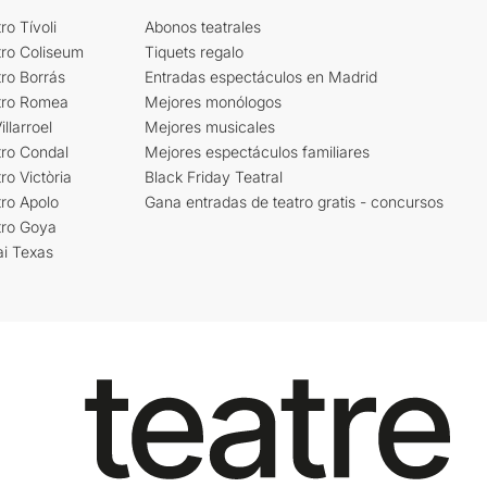
ro Tívoli
Abonos teatrales
tro Coliseum
Tiquets regalo
ro Borrás
Entradas espectáculos en Madrid
tro Romea
Mejores monólogos
llarroel
Mejores musicales
tro Condal
Mejores espectáculos familiares
ro Victòria
Black Friday Teatral
ro Apolo
Gana entradas de teatro gratis - concursos
tro Goya
ai Texas