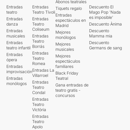
Abonos teatrales
Entradas
Entradas
Descuento El
Tiquets regalo
teatro
Teatro Tívoli
Mago Pop 'Nada
Entradas
es imposible'
Entradas
Entradas
espectáculos en
danza
Teatro
Descuento Ànima
Madrid
Coliseum
Entradas
Descuento
Mejores
musicales
Entradas
Mamma mia
monólogos
Teatro
Entradas
Descuento
Mejores
Borrás
teatro infantil
Germans de sang
musicales
Entradas
Entradas
Mejores
Teatro
ópera
espectáculos
Romea
Entradas
familiares
Entradas La
improvisación
Black Friday
Villarroel
Entradas
Teatral
Entradas
monólogos
Gana entradas de
Teatro
teatro gratis -
Condal
concursos
Entradas
Teatro
Victòria
Entradas
Teatro
Apolo