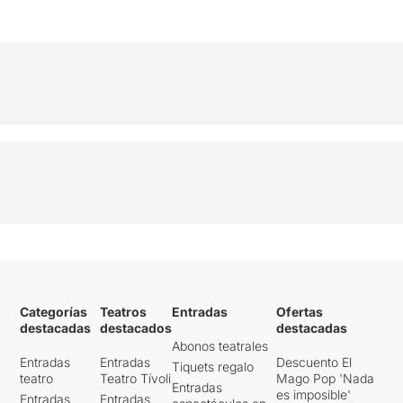
Categorías
Teatros
Entradas
Ofertas
destacadas
destacados
destacadas
Abonos teatrales
Entradas
Entradas
Descuento El
Tiquets regalo
teatro
Teatro Tívoli
Mago Pop 'Nada
Entradas
es imposible'
Entradas
Entradas