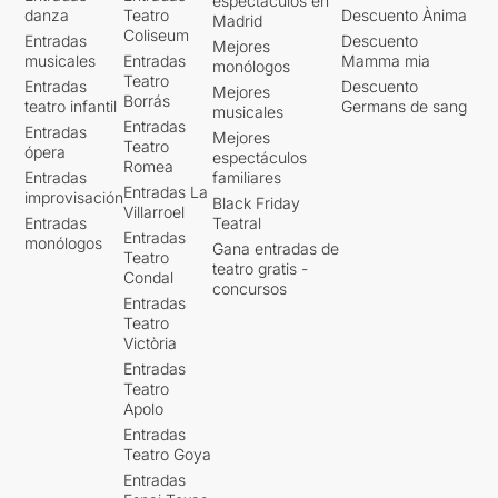
espectáculos en
danza
Teatro
Descuento Ànima
Madrid
Coliseum
Entradas
Descuento
Mejores
musicales
Entradas
Mamma mia
monólogos
Teatro
Entradas
Descuento
Mejores
Borrás
teatro infantil
Germans de sang
musicales
Entradas
Entradas
Mejores
Teatro
ópera
espectáculos
Romea
Entradas
familiares
Entradas La
improvisación
Black Friday
Villarroel
Entradas
Teatral
Entradas
monólogos
Gana entradas de
Teatro
teatro gratis -
Condal
concursos
Entradas
Teatro
Victòria
Entradas
Teatro
Apolo
Entradas
Teatro Goya
Entradas