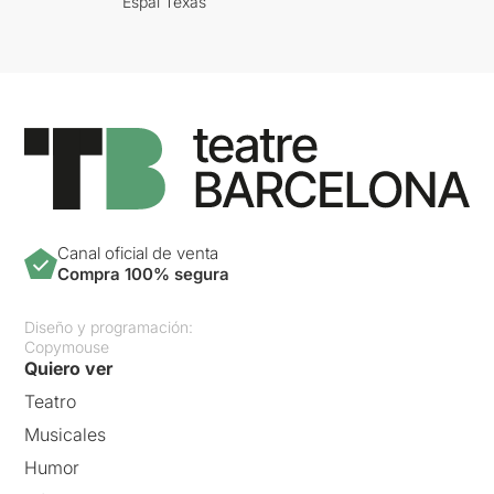
Espai Texas
Canal oficial de venta
Compra 100% segura
Diseño y programación:
Copymouse
Quiero ver
Teatro
Musicales
Humor