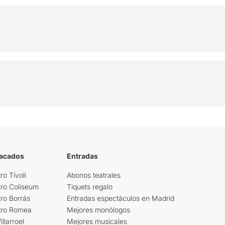
tacados
Entradas
ro Tívoli
Abonos teatrales
tro Coliseum
Tiquets regalo
ro Borrás
Entradas espectáculos en Madrid
tro Romea
Mejores monólogos
llarroel
Mejores musicales