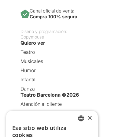
Canal oficial de venta
Compra 100% segura
Diseño y programación:
Copymouse
Quiero ver
Teatro
Musicales
Humor
Infantil
Danza
Teatro Barcelona ©2026
Atención al cliente
Aviso legal
×
Política de privacidad
Ese sitio web utiliza
CATALAN
Política de Cookies
cookies