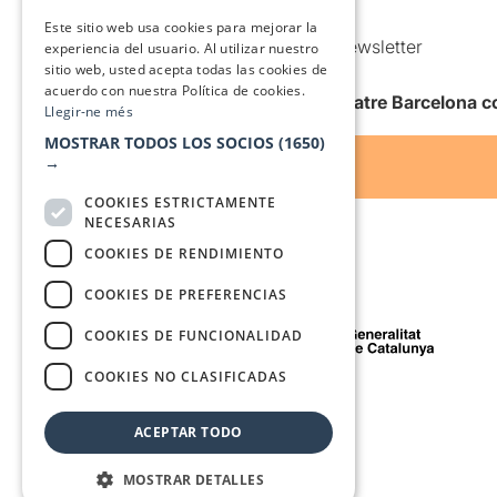
SPANISH
Condiciones de uso
Este sitio web usa cookies para mejorar la
Comunicaciones comerciales y Newsletter
experiencia del usuario. Al utilizar nuestro
sitio web, usted acepta todas las cookies de
Anuncia’t
acuerdo con nuestra Política de cookies.
Quiero recibir la newsletter de Teatre Barcelona
Llegir-ne més
MOSTRAR TODOS LOS SOCIOS
(1650)
→
COOKIES ESTRICTAMENTE
NECESARIAS
COOKIES DE RENDIMIENTO
COOKIES DE PREFERENCIAS
Con el apoyo de
COOKIES DE FUNCIONALIDAD
COOKIES NO CLASIFICADAS
Medio de comunicación asociado a
ACEPTAR TODO
MOSTRAR DETALLES