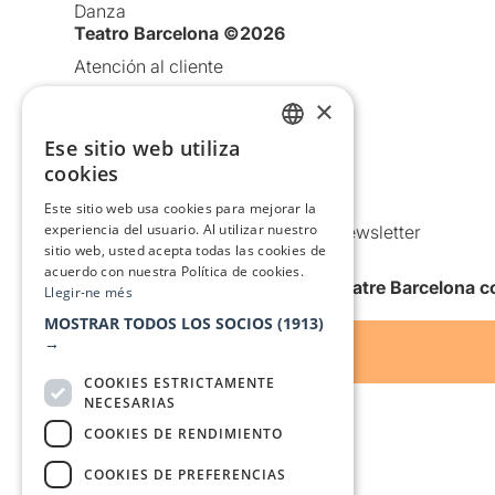
Danza
Teatro Barcelona ©2026
Atención al cliente
Aviso legal
×
Política de privacidad
Ese sitio web utiliza
CATALAN
Política de Cookies
cookies
SPANISH
Condiciones de uso
Este sitio web usa cookies para mejorar la
experiencia del usuario. Al utilizar nuestro
Comunicaciones comerciales y Newsletter
sitio web, usted acepta todas las cookies de
Anuncia’t
acuerdo con nuestra Política de cookies.
Quiero recibir la newsletter de Teatre Barcelona
Llegir-ne més
MOSTRAR TODOS LOS SOCIOS
(1913)
→
COOKIES ESTRICTAMENTE
NECESARIAS
COOKIES DE RENDIMIENTO
COOKIES DE PREFERENCIAS
Con el apoyo de