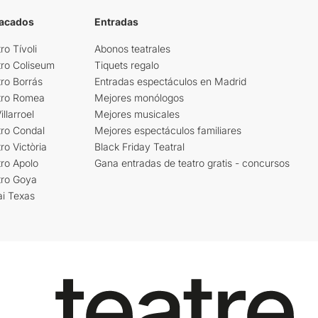
tacados
Entradas
ro Tívoli
Abonos teatrales
tro Coliseum
Tiquets regalo
ro Borrás
Entradas espectáculos en Madrid
tro Romea
Mejores monólogos
llarroel
Mejores musicales
tro Condal
Mejores espectáculos familiares
ro Victòria
Black Friday Teatral
ro Apolo
Gana entradas de teatro gratis - concursos
tro Goya
ai Texas