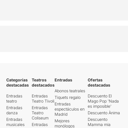
Categorías
Teatros
Entradas
Ofertas
destacadas
destacados
destacadas
Abonos teatrales
Entradas
Entradas
Descuento El
Tiquets regalo
teatro
Teatro Tívoli
Mago Pop 'Nada
Entradas
es imposible'
Entradas
Entradas
espectáculos en
danza
Teatro
Descuento Ànima
Madrid
Coliseum
Entradas
Descuento
Mejores
musicales
Entradas
Mamma mia
monólogos