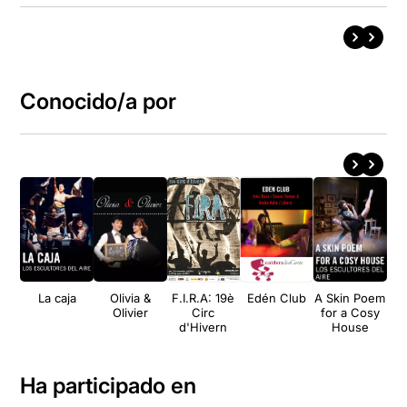
Conocido/a por
La caja
Olivia &
F.I.R.A: 19è
Edén Club
A Skin Poem
Iné
Olivier
Circ
for a Cosy
s
d'Hivern
House
Ha participado en