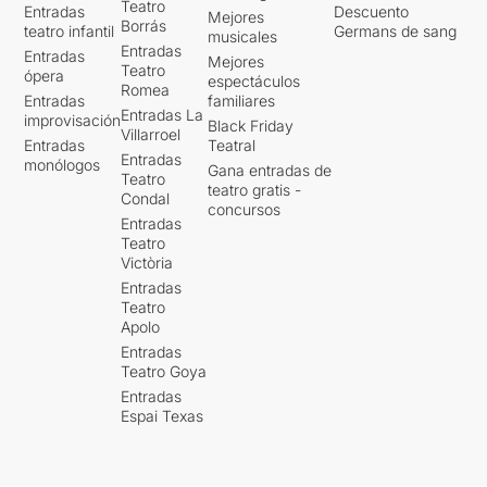
Teatro
Entradas
Descuento
Mejores
Borrás
teatro infantil
Germans de sang
musicales
Entradas
Entradas
Mejores
Teatro
ópera
espectáculos
Romea
Entradas
familiares
Entradas La
improvisación
Black Friday
Villarroel
Entradas
Teatral
Entradas
monólogos
Gana entradas de
Teatro
teatro gratis -
Condal
concursos
Entradas
Teatro
Victòria
Entradas
Teatro
Apolo
Entradas
Teatro Goya
Entradas
Espai Texas