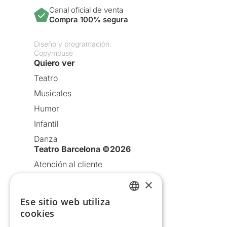
Canal oficial de venta
Compra 100% segura
Diseño y programación:
Copymouse
Quiero ver
Teatro
Musicales
Humor
Infantil
Danza
Teatro Barcelona ©2026
Atención al cliente
Aviso legal
×
Política de privacidad
Ese sitio web utiliza
CATALAN
Política de Cookies
cookies
SPANISH
Condiciones de uso