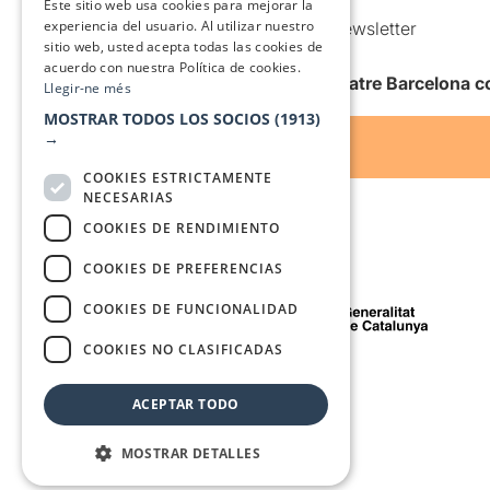
Este sitio web usa cookies para mejorar la
experiencia del usuario. Al utilizar nuestro
Comunicaciones comerciales y Newsletter
sitio web, usted acepta todas las cookies de
Anuncia’t
acuerdo con nuestra Política de cookies.
Quiero recibir la newsletter de Teatre Barcelona
Llegir-ne més
MOSTRAR TODOS LOS SOCIOS
(1913)
→
COOKIES ESTRICTAMENTE
NECESARIAS
COOKIES DE RENDIMIENTO
COOKIES DE PREFERENCIAS
Con el apoyo de
COOKIES DE FUNCIONALIDAD
COOKIES NO CLASIFICADAS
Medio de comunicación asociado a
ACEPTAR TODO
MOSTRAR DETALLES