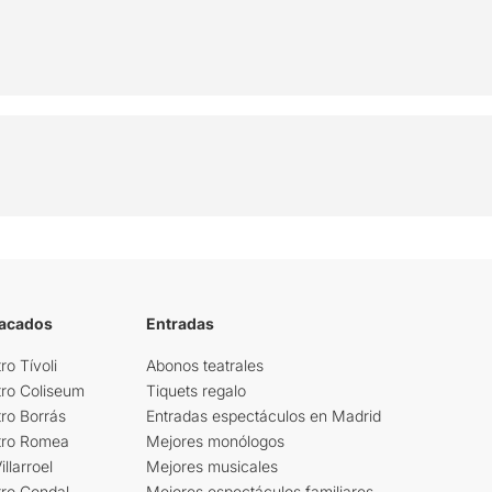
tacados
Entradas
ro Tívoli
Abonos teatrales
tro Coliseum
Tiquets regalo
ro Borrás
Entradas espectáculos en Madrid
tro Romea
Mejores monólogos
llarroel
Mejores musicales
tro Condal
Mejores espectáculos familiares