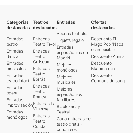
Categorías
Teatros
Entradas
Ofertas
destacadas
destacados
destacadas
Abonos teatrales
Entradas
Entradas
Descuento El
Tiquets regalo
teatro
Teatro Tívoli
Mago Pop 'Nada
Entradas
es imposible'
Entradas
Entradas
espectáculos en
danza
Teatro
Descuento Ànima
Madrid
Coliseum
Entradas
Descuento
Mejores
musicales
Entradas
Mamma mia
monólogos
Teatro
Entradas
Descuento
Mejores
Borrás
teatro infantil
Germans de sang
musicales
Entradas
Entradas
Mejores
Teatro
ópera
espectáculos
Romea
Entradas
familiares
Entradas La
improvisación
Black Friday
Villarroel
Entradas
Teatral
Entradas
monólogos
Gana entradas de
Teatro
teatro gratis -
Condal
concursos