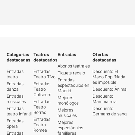
Categorías
Teatros
Entradas
Ofertas
destacadas
destacados
destacadas
Abonos teatrales
Entradas
Entradas
Descuento El
Tiquets regalo
teatro
Teatro Tívoli
Mago Pop 'Nada
Entradas
es imposible'
Entradas
Entradas
espectáculos en
danza
Teatro
Descuento Ànima
Madrid
Coliseum
Entradas
Descuento
Mejores
musicales
Entradas
Mamma mia
monólogos
Teatro
Entradas
Descuento
Mejores
Borrás
teatro infantil
Germans de sang
musicales
Entradas
Entradas
Mejores
Teatro
ópera
espectáculos
Romea
Entradas
familiares