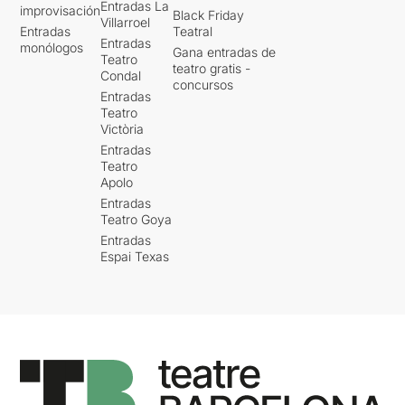
Entradas La
improvisación
Black Friday
Villarroel
Entradas
Teatral
Entradas
monólogos
Gana entradas de
Teatro
teatro gratis -
Condal
concursos
Entradas
Teatro
Victòria
Entradas
Teatro
Apolo
Entradas
Teatro Goya
Entradas
Espai Texas