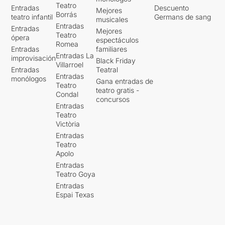
Teatro
Entradas
Descuento
Mejores
Borrás
teatro infantil
Germans de sang
musicales
Entradas
Entradas
Mejores
Teatro
ópera
espectáculos
Romea
Entradas
familiares
Entradas La
improvisación
Black Friday
Villarroel
Entradas
Teatral
Entradas
monólogos
Gana entradas de
Teatro
teatro gratis -
Condal
concursos
Entradas
Teatro
Victòria
Entradas
Teatro
Apolo
Entradas
Teatro Goya
Entradas
Espai Texas