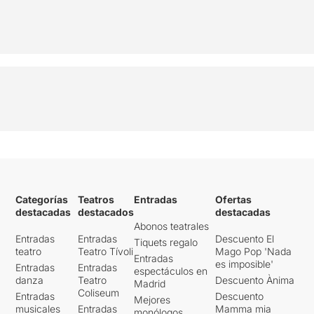
Categorías
Teatros
Entradas
Ofertas
destacadas
destacados
destacadas
Abonos teatrales
Entradas
Entradas
Descuento El
Tiquets regalo
teatro
Teatro Tívoli
Mago Pop 'Nada
Entradas
es imposible'
Entradas
Entradas
espectáculos en
danza
Teatro
Descuento Ànima
Madrid
Coliseum
Entradas
Descuento
Mejores
musicales
Entradas
Mamma mia
monólogos