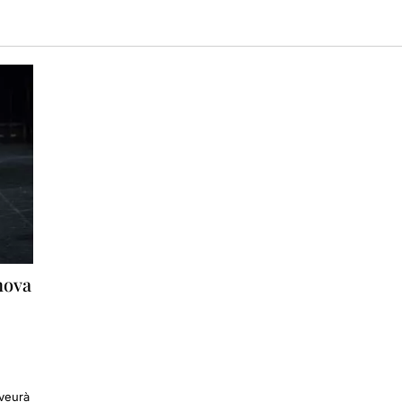
 nova
 veurà