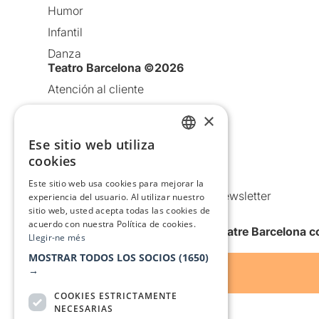
Humor
Infantil
Danza
Teatro Barcelona ©2026
Atención al cliente
Aviso legal
×
Política de privacidad
Ese sitio web utiliza
CATALAN
Política de Cookies
cookies
SPANISH
Condiciones de uso
Este sitio web usa cookies para mejorar la
Comunicaciones comerciales y Newsletter
experiencia del usuario. Al utilizar nuestro
sitio web, usted acepta todas las cookies de
Anuncia’t
acuerdo con nuestra Política de cookies.
Quiero recibir la newsletter de Teatre Barcelona
Llegir-ne més
MOSTRAR TODOS LOS SOCIOS
(1650)
→
COOKIES ESTRICTAMENTE
NECESARIAS