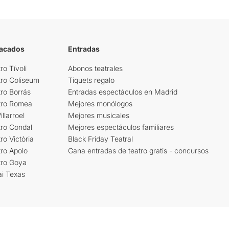
tacados
Entradas
ro Tívoli
Abonos teatrales
tro Coliseum
Tiquets regalo
ro Borrás
Entradas espectáculos en Madrid
tro Romea
Mejores monólogos
llarroel
Mejores musicales
tro Condal
Mejores espectáculos familiares
ro Victòria
Black Friday Teatral
ro Apolo
Gana entradas de teatro gratis - concursos
tro Goya
ai Texas