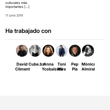
culturales más
importantes […]
17 junio 2019
Ha trabajado con
David
Cube.bz
Anna
Toni
Pep
Mònica
Albert
Climent
Ycobalzeta
Mira
Pla
Almirall
Pérez
Hidalgo