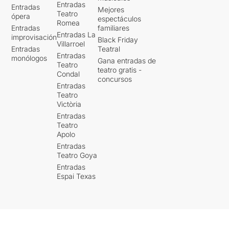
Entradas
Entradas
Mejores
Teatro
ópera
espectáculos
Romea
Entradas
familiares
Entradas La
improvisación
Black Friday
Villarroel
Entradas
Teatral
Entradas
monólogos
Gana entradas de
Teatro
teatro gratis -
Condal
concursos
Entradas
Teatro
Victòria
Entradas
Teatro
Apolo
Entradas
Teatro Goya
Entradas
Espai Texas