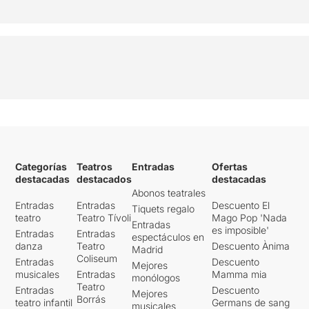
Categorías
Teatros
Entradas
Ofertas
destacadas
destacados
destacadas
Abonos teatrales
Entradas
Entradas
Descuento El
Tiquets regalo
teatro
Teatro Tívoli
Mago Pop 'Nada
Entradas
es imposible'
Entradas
Entradas
espectáculos en
danza
Teatro
Descuento Ànima
Madrid
Coliseum
Entradas
Descuento
Mejores
musicales
Entradas
Mamma mia
monólogos
Teatro
Entradas
Descuento
Mejores
Borrás
teatro infantil
Germans de sang
musicales