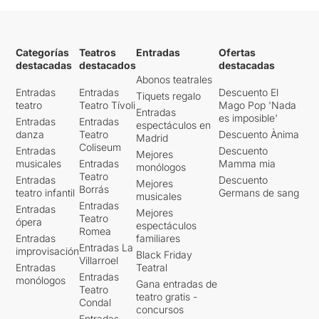
Categorías
Teatros
Entradas
Ofertas
destacadas
destacados
destacadas
Abonos teatrales
Entradas
Entradas
Descuento El
Tiquets regalo
teatro
Teatro Tívoli
Mago Pop 'Nada
Entradas
es imposible'
Entradas
Entradas
espectáculos en
danza
Teatro
Descuento Ànima
Madrid
Coliseum
Entradas
Descuento
Mejores
musicales
Entradas
Mamma mia
monólogos
Teatro
Entradas
Descuento
Mejores
Borrás
teatro infantil
Germans de sang
musicales
Entradas
Entradas
Mejores
Teatro
ópera
espectáculos
Romea
Entradas
familiares
Entradas La
improvisación
Black Friday
Villarroel
Entradas
Teatral
Entradas
monólogos
Gana entradas de
Teatro
teatro gratis -
Condal
concursos
Entradas