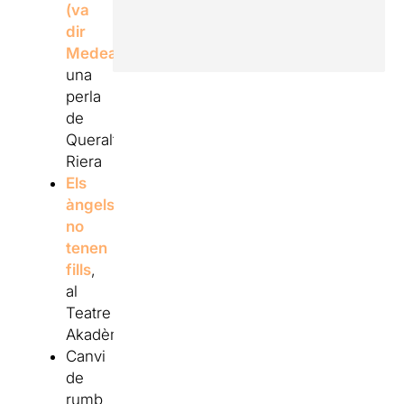
(va
dir
Medea)
,
una
perla
de
Queralt
Riera
Els
àngels
no
tenen
fills
,
al
Teatre
Akadèmia
Canvi
de
rumb