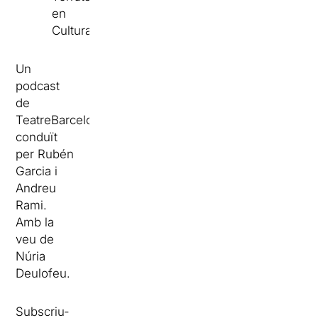
en
Cultura
Un
podcast
de
TeatreBarcelona.com,
conduït
per Rubén
Garcia i
Andreu
Rami.
Amb la
veu de
Núria
Deulofeu.
Subscriu-