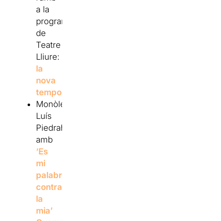
a la
programació
de
Teatre
Lliure:
la
nova
temporada
Monòleg:
Luís
Piedrahita
amb
‘Es
mi
palabra
contra
la
mia’