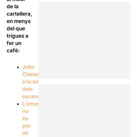
de la
cartellera,
en menys
del que
trigues a
fer un
cafè:
John
Cleese
s’acomiada
dels
escenaris
L’amor
no
és
per
mi