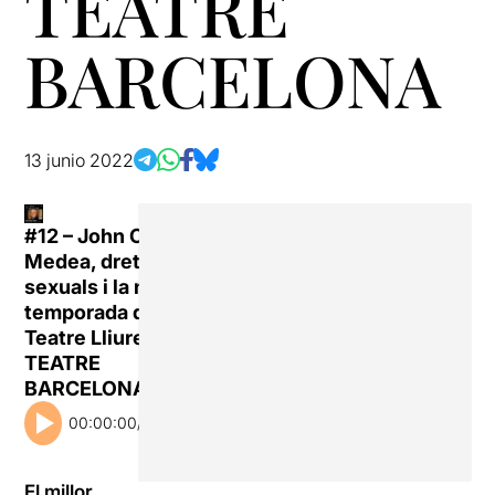
TEATRE
BARCELONA
13 junio 2022
#12 – John Cleese,
Medea, drets
sexuals i la nova
temporada del
Teatre Lliure –
TEATRE
BARCELONA
00:00:00
/
00:00:00
El millor