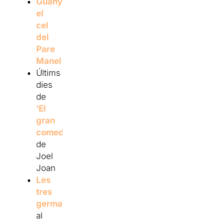
Guanya’t
el
cel
del
Pare
Manel
Últims
dies
de
‘El
gran
comediant’
de
Joel
Joan
Les
tres
germanes
,
al