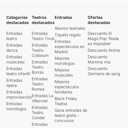
Categorías
Teatros
Entradas
Ofertas
destacadas
destacados
destacadas
Abonos teatrales
Entradas
Entradas
Descuento El
Tiquets regalo
teatro
Teatro Tívoli
Mago Pop 'Nada
Entradas
es imposible'
Entradas
Entradas
espectáculos en
danza
Teatro
Descuento Ànima
Madrid
Coliseum
Entradas
Descuento
Mejores
musicales
Entradas
Mamma mia
monólogos
Teatro
Entradas
Descuento
Mejores
Borrás
teatro infantil
Germans de sang
musicales
Entradas
Entradas
Mejores
Teatro
ópera
espectáculos
Romea
Entradas
familiares
Entradas La
improvisación
Black Friday
Villarroel
Entradas
Teatral
Entradas
monólogos
Gana entradas de
Teatro
teatro gratis -
Condal
concursos
Entradas