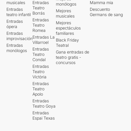
musicales
Entradas
Mamma mia
monólogos
Teatro
Entradas
Descuento
Mejores
Borrás
teatro infantil
Germans de sang
musicales
Entradas
Entradas
Mejores
Teatro
ópera
espectáculos
Romea
Entradas
familiares
Entradas La
improvisación
Black Friday
Villarroel
Entradas
Teatral
Entradas
monólogos
Gana entradas de
Teatro
teatro gratis -
Condal
concursos
Entradas
Teatro
Victòria
Entradas
Teatro
Apolo
Entradas
Teatro Goya
Entradas
Espai Texas