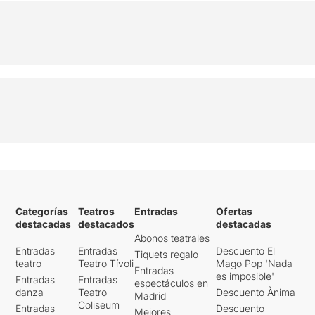
Categorías
Teatros
Entradas
Ofertas
destacadas
destacados
destacadas
Abonos teatrales
Entradas
Entradas
Descuento El
Tiquets regalo
teatro
Teatro Tívoli
Mago Pop 'Nada
Entradas
es imposible'
Entradas
Entradas
espectáculos en
danza
Teatro
Descuento Ànima
Madrid
Coliseum
Entradas
Descuento
Mejores