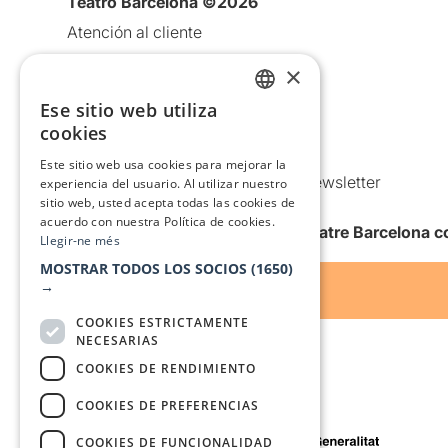
Teatro Barcelona ©2026
Atención al cliente
Aviso legal
×
Política de privacidad
Ese sitio web utiliza
CATALAN
Política de Cookies
cookies
SPANISH
Condiciones de uso
Este sitio web usa cookies para mejorar la
Comunicaciones comerciales y Newsletter
experiencia del usuario. Al utilizar nuestro
sitio web, usted acepta todas las cookies de
Anuncia’t
acuerdo con nuestra Política de cookies.
Quiero recibir la newsletter de Teatre Barcelona
Llegir-ne més
MOSTRAR TODOS LOS SOCIOS
(1650)
→
COOKIES ESTRICTAMENTE
NECESARIAS
COOKIES DE RENDIMIENTO
COOKIES DE PREFERENCIAS
Con el apoyo de
COOKIES DE FUNCIONALIDAD