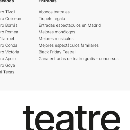
tacados
Entradas
ro Tívoli
Abonos teatrales
tro Coliseum
Tiquets regalo
ro Borrás
Entradas espectáculos en Madrid
tro Romea
Mejores monólogos
llarroel
Mejores musicales
tro Condal
Mejores espectáculos familiares
ro Victòria
Black Friday Teatral
ro Apolo
Gana entradas de teatro gratis - concursos
tro Goya
ai Texas