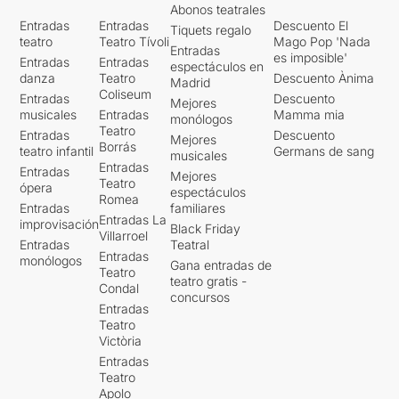
Abonos teatrales
Entradas
Entradas
Descuento El
Tiquets regalo
teatro
Teatro Tívoli
Mago Pop 'Nada
Entradas
es imposible'
Entradas
Entradas
espectáculos en
danza
Teatro
Descuento Ànima
Madrid
Coliseum
Entradas
Descuento
Mejores
musicales
Entradas
Mamma mia
monólogos
Teatro
Entradas
Descuento
Mejores
Borrás
teatro infantil
Germans de sang
musicales
Entradas
Entradas
Mejores
Teatro
ópera
espectáculos
Romea
Entradas
familiares
Entradas La
improvisación
Black Friday
Villarroel
Entradas
Teatral
Entradas
monólogos
Gana entradas de
Teatro
teatro gratis -
Condal
concursos
Entradas
Teatro
Victòria
Entradas
Teatro
Apolo