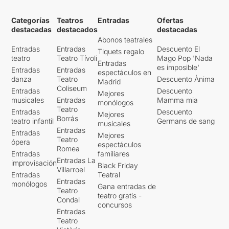
Categorías
Teatros
Entradas
Ofertas
destacadas
destacados
destacadas
Abonos teatrales
Entradas
Entradas
Descuento El
Tiquets regalo
teatro
Teatro Tívoli
Mago Pop 'Nada
Entradas
es imposible'
Entradas
Entradas
espectáculos en
danza
Teatro
Descuento Ànima
Madrid
Coliseum
Entradas
Descuento
Mejores
musicales
Entradas
Mamma mia
monólogos
Teatro
Entradas
Descuento
Mejores
Borrás
teatro infantil
Germans de sang
musicales
Entradas
Entradas
Mejores
Teatro
ópera
espectáculos
Romea
Entradas
familiares
Entradas La
improvisación
Black Friday
Villarroel
Entradas
Teatral
Entradas
monólogos
Gana entradas de
Teatro
teatro gratis -
Condal
concursos
Entradas
Teatro