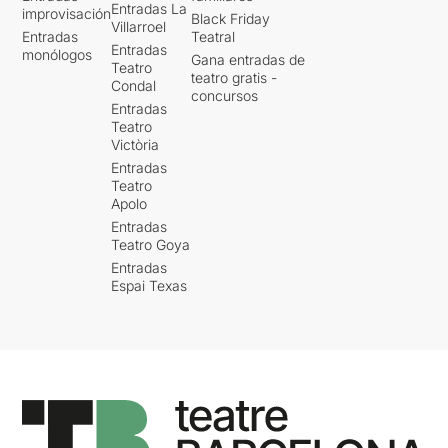
Entradas La
improvisación
Black Friday
Villarroel
Entradas
Teatral
Entradas
monólogos
Gana entradas de
Teatro
teatro gratis -
Condal
concursos
Entradas
Teatro
Victòria
Entradas
Teatro
Apolo
Entradas
Teatro Goya
Entradas
Espai Texas