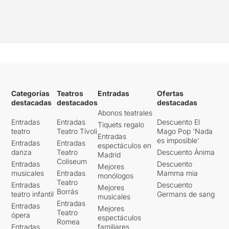
Categorías
Teatros
Entradas
Ofertas
destacadas
destacados
destacadas
Abonos teatrales
Entradas
Entradas
Descuento El
Tiquets regalo
teatro
Teatro Tívoli
Mago Pop 'Nada
Entradas
es imposible'
Entradas
Entradas
espectáculos en
danza
Teatro
Descuento Ànima
Madrid
Coliseum
Entradas
Descuento
Mejores
musicales
Entradas
Mamma mia
monólogos
Teatro
Entradas
Descuento
Mejores
Borrás
teatro infantil
Germans de sang
musicales
Entradas
Entradas
Mejores
Teatro
ópera
espectáculos
Romea
Entradas
familiares