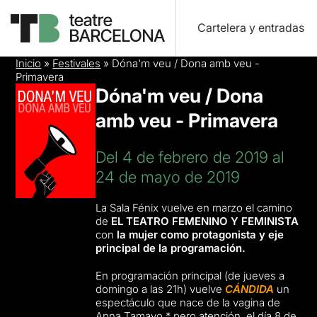
Cartelera y entradas
Inicio
»
Festivales
»
Dóna'm veu / Dona amb veu -
Primavera
Dóna'm veu / Dona
amb veu - Primavera
Del 4 de febrero de 2019 al
24 de mayo de 2019
La Sala Fénix vuelve en marzo el camino
de
EL TEATRO FEMENINO Y FEMINISTA
con
la mujer como protagonista y eje
principal de la programación.
En programación principal (de jueves a
domingo a las 21h) vuelve
CÁNDIDA
un
espectáculo que nace de la vagina de
Anna Tamayo * pero atención, el día 8 de