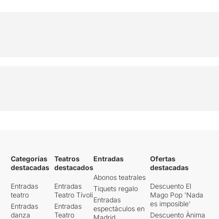
Categorías
Teatros
Entradas
Ofertas
destacadas
destacados
destacadas
Abonos teatrales
Entradas
Entradas
Descuento El
Tiquets regalo
teatro
Teatro Tívoli
Mago Pop 'Nada
Entradas
es imposible'
Entradas
Entradas
espectáculos en
danza
Teatro
Descuento Ànima
Madrid