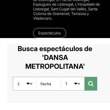
Esplugues de Llobregat, L’Hospitalet de
Llobregat, Sant Cugat del Vallès, Santa
Coloma de Gramenet, Terrassa y
Viladecans.
Espectáculos
Busca espectáculos de
'DANSA
METROPOLITANA'
Fecha