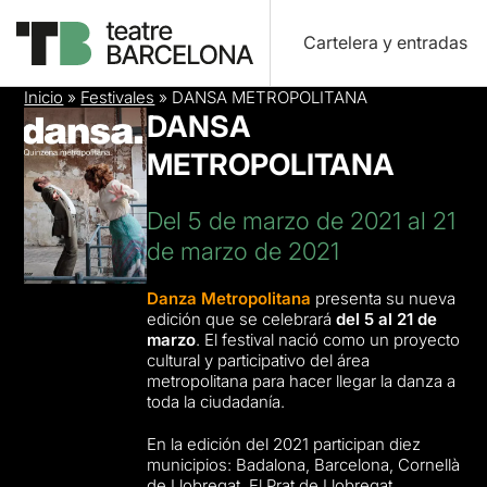
Cartelera y entradas
Inicio
»
Festivales
»
DANSA METROPOLITANA
DANSA
METROPOLITANA
Del 5 de marzo de 2021 al 21
de marzo de 2021
Danza Metropolitana
presenta su nueva
edición que se celebrará
del 5 al 21 de
marzo
. El festival nació como un proyecto
cultural y participativo del área
metropolitana para hacer llegar la danza a
toda la ciudadanía.
En la edición del 2021 participan diez
municipios: Badalona, Barcelona, Cornellà
de Llobregat, El Prat de Llobregat,