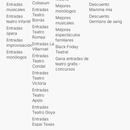
Coliseum
Entradas
Descuento
Mejores
musicales
Entradas
Mamma mia
monólogos
Teatro
Entradas
Descuento
Mejores
Borrás
teatro infantil
Germans de sang
musicales
Entradas
Entradas
Mejores
Teatro
ópera
espectáculos
Romea
Entradas
familiares
Entradas La
improvisación
Black Friday
Villarroel
Entradas
Teatral
Entradas
monólogos
Gana entradas de
Teatro
teatro gratis -
Condal
concursos
Entradas
Teatro
Victòria
Entradas
Teatro
Apolo
Entradas
Teatro Goya
Entradas
Espai Texas