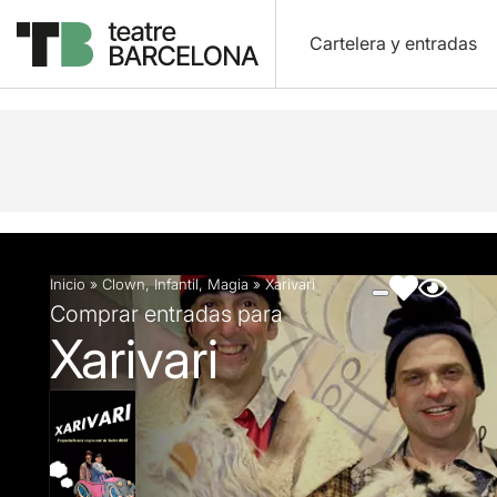
Cartelera y entradas
Descripción
Ficha artística
Fotos y vídeos
Inicio
»
Clown
,
Infantil
,
Magia
»
Xarivari
Comprar entradas para
Xarivari