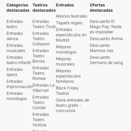
Categorías
Teatros
Entradas
Ofertas
destacadas
destacados
destacadas
Abonos teatrales
Entradas
Entradas
Descuento El
Tiquets regalo
teatro
Teatro Tívoli
Mago Pop 'Nada
Entradas
es imposible'
Entradas
Entradas
espectáculos en
danza
Teatro
Descuento Ànima
Madrid
Coliseum
Entradas
Descuento
Mejores
musicales
Entradas
Mamma mia
monólogos
Teatro
Entradas
Descuento
Mejores
Borrás
teatro infantil
Germans de sang
musicales
Entradas
Entradas
Mejores
Teatro
ópera
espectáculos
Romea
Entradas
familiares
Entradas La
improvisación
Black Friday
Villarroel
Entradas
Teatral
Entradas
monólogos
Gana entradas de
Teatro
teatro gratis -
Condal
concursos
Entradas
Teatro
Victòria