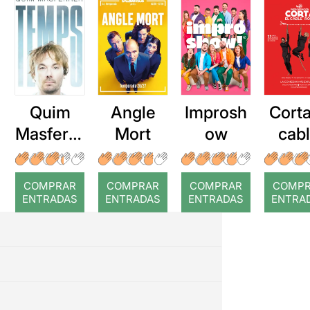
Quim
Angle
Improsh
Corta
Masferre
Mort
ow
cab
r: Temps
roj
COMPRAR
COMPRAR
COMPRAR
COMP
ENTRADAS
ENTRADAS
ENTRADAS
ENTRA