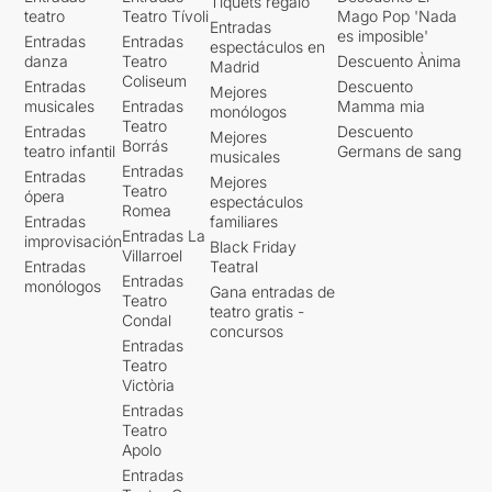
Tiquets regalo
teatro
Teatro Tívoli
Mago Pop 'Nada
Entradas
es imposible'
Entradas
Entradas
espectáculos en
danza
Teatro
Descuento Ànima
Madrid
Coliseum
Entradas
Descuento
Mejores
musicales
Entradas
Mamma mia
monólogos
Teatro
Entradas
Descuento
Mejores
Borrás
teatro infantil
Germans de sang
musicales
Entradas
Entradas
Mejores
Teatro
ópera
espectáculos
Romea
Entradas
familiares
Entradas La
improvisación
Black Friday
Villarroel
Entradas
Teatral
Entradas
monólogos
Gana entradas de
Teatro
teatro gratis -
Condal
concursos
Entradas
Teatro
Victòria
Entradas
Teatro
Apolo
Entradas