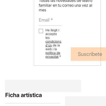
Todas las novedades de teatro
familiar en tu correo una vez al
mes
He llegit i
accepto
les
condicions
d'ús
de la
web i la
política de
Suscríbete
privacitat
.
*
Ficha artística