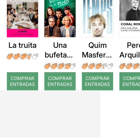
La truita
Una
Quim
Per
bufetada
Masferre
Arqui
a temps
r: Temps
: Cor
romp
COMPRAR
COMPRAR
COMPRAR
COMP
ENTRADAS
ENTRADAS
ENTRADAS
ENTRA