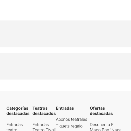
Categorías
Teatros
Entradas
Ofertas
destacadas
destacados
destacadas
Abonos teatrales
Entradas
Entradas
Descuento El
Tiquets regalo
teatro
Teatro Tívoli
Mago Pop 'Nada