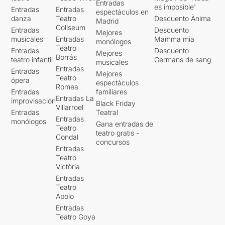
Entradas
es imposible'
Entradas
Entradas
espectáculos en
danza
Teatro
Descuento Ànima
Madrid
Coliseum
Entradas
Descuento
Mejores
musicales
Entradas
Mamma mia
monólogos
Teatro
Entradas
Descuento
Mejores
Borrás
teatro infantil
Germans de sang
musicales
Entradas
Entradas
Mejores
Teatro
ópera
espectáculos
Romea
Entradas
familiares
Entradas La
improvisación
Black Friday
Villarroel
Entradas
Teatral
Entradas
monólogos
Gana entradas de
Teatro
teatro gratis -
Condal
concursos
Entradas
Teatro
Victòria
Entradas
Teatro
Apolo
Entradas
Teatro Goya