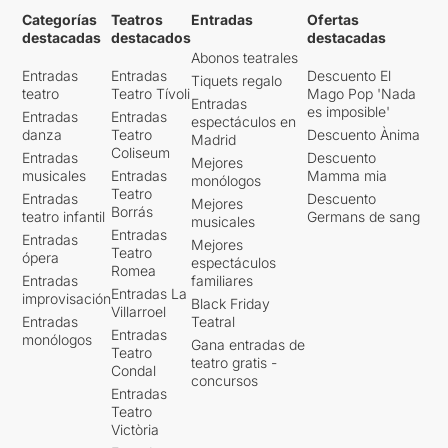
Categorías
Teatros
Entradas
Ofertas
destacadas
destacados
destacadas
Abonos teatrales
Entradas
Entradas
Descuento El
Tiquets regalo
teatro
Teatro Tívoli
Mago Pop 'Nada
Entradas
es imposible'
Entradas
Entradas
espectáculos en
danza
Teatro
Descuento Ànima
Madrid
Coliseum
Entradas
Descuento
Mejores
musicales
Entradas
Mamma mia
monólogos
Teatro
Entradas
Descuento
Mejores
Borrás
teatro infantil
Germans de sang
musicales
Entradas
Entradas
Mejores
Teatro
ópera
espectáculos
Romea
Entradas
familiares
Entradas La
improvisación
Black Friday
Villarroel
Entradas
Teatral
Entradas
monólogos
Gana entradas de
Teatro
teatro gratis -
Condal
concursos
Entradas
Teatro
Victòria