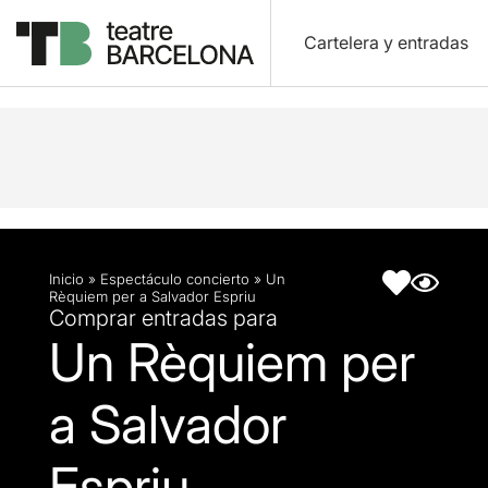
Cartelera y entradas
Descripción
Ficha artística
Inicio
»
Espectáculo concierto
»
Un
Rèquiem per a Salvador Espriu
Comprar entradas para
Un Rèquiem per
a Salvador
Espriu