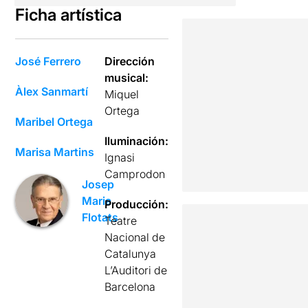
Ficha artística
José Ferrero
Dirección
musical:
Àlex Sanmartí
Miquel
Ortega
Maribel Ortega
Iluminación:
Marisa Martins
Ignasi
Camprodon
Josep
Maria
Producción:
Flotats
Teatre
Nacional de
Catalunya
L’Auditori de
Barcelona