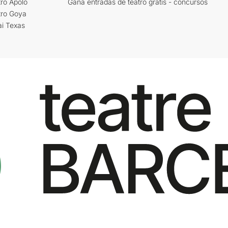
ro Apolo
Gana entradas de teatro gratis - concursos
tro Goya
ai Texas