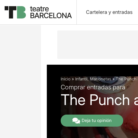
Cartelera y entradas
Descripción
Ficha artística
Fotos 
Inicio
»
Infantil
,
Marionetas
»
The Punch
Comprar entradas para
The Punch 
Deja tu opinión