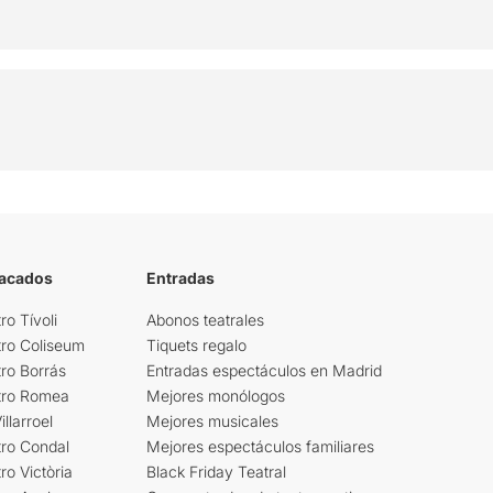
tacados
Entradas
ro Tívoli
Abonos teatrales
tro Coliseum
Tiquets regalo
ro Borrás
Entradas espectáculos en Madrid
tro Romea
Mejores monólogos
llarroel
Mejores musicales
tro Condal
Mejores espectáculos familiares
ro Victòria
Black Friday Teatral