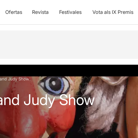
Ofertas
Revista
Festivales
Vota als IX Premis
y vídeos
 and Judy Show
and Judy Show