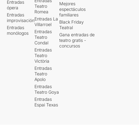
Entradas
Entradas
Mejores
Teatro
ópera
espectáculos
Romea
Entradas
familiares
Entradas La
improvisación
Black Friday
Villarroel
Entradas
Teatral
Entradas
monólogos
Gana entradas de
Teatro
teatro gratis -
Condal
concursos
Entradas
Teatro
Victòria
Entradas
Teatro
Apolo
Entradas
Teatro Goya
Entradas
Espai Texas