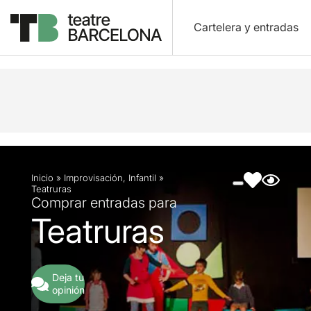
Cartelera y entradas
Descripción
Ficha artística
Fotos y vídeos
Inicio
»
Improvisación
,
Infantil
»
Teatruras
Comprar entradas para
Teatruras
Deja tu
opinión