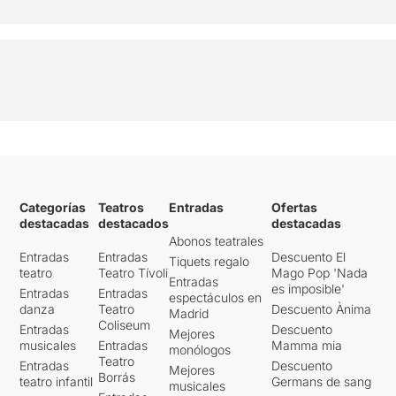
Categorías
Teatros
Entradas
Ofertas
destacadas
destacados
destacadas
Abonos teatrales
Entradas
Entradas
Descuento El
Tiquets regalo
teatro
Teatro Tívoli
Mago Pop 'Nada
Entradas
es imposible'
Entradas
Entradas
espectáculos en
danza
Teatro
Descuento Ànima
Madrid
Coliseum
Entradas
Descuento
Mejores
musicales
Entradas
Mamma mia
monólogos
Teatro
Entradas
Descuento
Mejores
Borrás
teatro infantil
Germans de sang
musicales