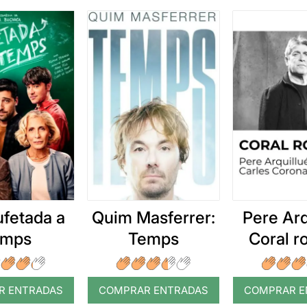
ufetada a
Quim Masferrer:
Pere Arq
emps
Temps
Coral 
R ENTRADAS
COMPRAR ENTRADAS
COMPRAR E