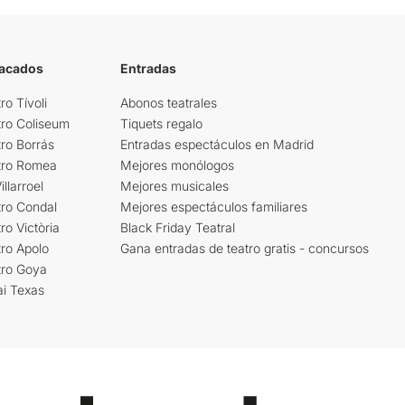
tacados
Entradas
ro Tívoli
Abonos teatrales
tro Coliseum
Tiquets regalo
ro Borrás
Entradas espectáculos en Madrid
tro Romea
Mejores monólogos
llarroel
Mejores musicales
tro Condal
Mejores espectáculos familiares
ro Victòria
Black Friday Teatral
ro Apolo
Gana entradas de teatro gratis - concursos
tro Goya
ai Texas