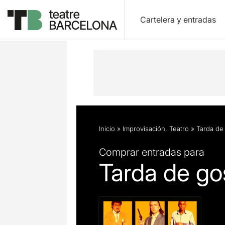
Cartelera y entradas
Descripción
Ficha artística
Inicio
»
Improvisación
,
Teatro
»
Tarda de
Comprar entradas para
Tarda de go