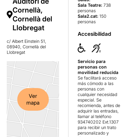
Auditori de
Sala Teatre
:
738
Cornellà,
personas
Sala2.cat
:
150
Cornellà del
personas
Llobregat
Accesibilidad
c/ Albert Einstein 51,
08940, Cornellà del
Llobregat
Servicio para
personas con
movilidad reducida
Se facilitará acceso
más cómodo a las
personas con
cualquier necesidad
Ver
especial. Se
mapa
recomienda, antes de
adquirir las entradas,
llamar al teléfono
934740202 Ext.1307
para recibir un trato
personalizado y