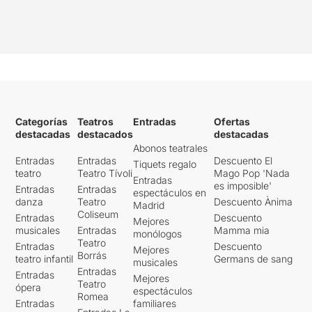
Categorías
Teatros
Entradas
Ofertas
destacadas
destacados
destacadas
Abonos teatrales
Entradas
Entradas
Descuento El
Tiquets regalo
teatro
Teatro Tívoli
Mago Pop 'Nada
Entradas
es imposible'
Entradas
Entradas
espectáculos en
danza
Teatro
Descuento Ànima
Madrid
Coliseum
Entradas
Descuento
Mejores
musicales
Entradas
Mamma mia
monólogos
Teatro
Entradas
Descuento
Mejores
Borrás
teatro infantil
Germans de sang
musicales
Entradas
Entradas
Mejores
Teatro
ópera
espectáculos
Romea
Entradas
familiares