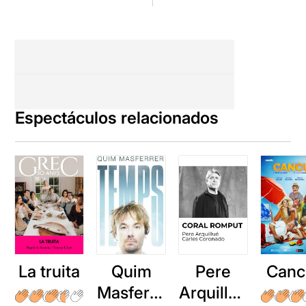
Espectáculos relacionados
La truita
Quim
Pere
Canc
Masferre
Arquillué