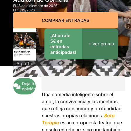
El 18 de diciembre de 2026
El 18/12/2026
COMPRAR ENTRADAS
¡Ahórrate
5€ en
Ver promo
entradas
anticipadas!
A partir
de
7,50€
Deja tu
opinión
Una comedia inteligente sobre el
amor, la convivencia y las mentiras,
que refleja con humor y profundidad
nuestras propias relaciones.
Sota
Teràpia
es una propuesta teatral que
no solo entretiene, sino que también