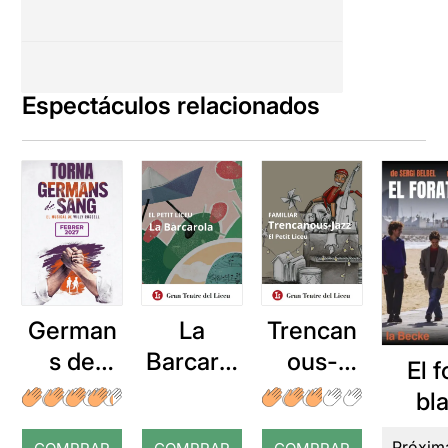
Espectáculos relacionados
German
La
Trencan
s de
Barcarol
ous-
El f
sang
a
Jazz
bl
Próxim