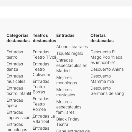
Categorías
Teatros
Entradas
Ofertas
destacadas
destacados
destacadas
Abonos teatrales
Entradas
Entradas
Descuento El
Tiquets regalo
teatro
Teatro Tívoli
Mago Pop 'Nada
Entradas
es imposible'
Entradas
Entradas
espectáculos en
danza
Teatro
Descuento Ànima
Madrid
Coliseum
Entradas
Descuento
Mejores
musicales
Entradas
Mamma mia
monólogos
Teatro
Entradas
Descuento
Mejores
Borrás
teatro infantil
Germans de sang
musicales
Entradas
Entradas
Mejores
Teatro
ópera
espectáculos
Romea
Entradas
familiares
Entradas La
improvisación
Black Friday
Villarroel
Entradas
Teatral
Entradas
monólogos
Gana entradas de