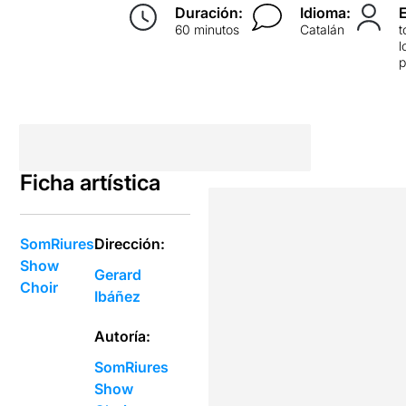
Duración:
Idioma:
60 minutos
Catalán
t
l
p
Ficha artística
SomRiures
Dirección:
Show
Gerard
Choir
Ibáñez
Autoría:
SomRiures
Show