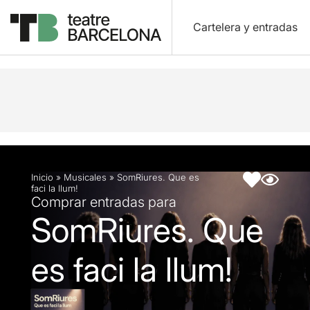
Cartelera y entradas
Descripción
Ficha artística
Inicio
»
Musicales
»
SomRiures. Que es
faci la llum!
Comprar entradas para
SomRiures. Que
es faci la llum!