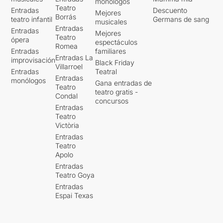
monólogos
Teatro
Entradas
Descuento
Mejores
Borrás
teatro infantil
Germans de sang
musicales
Entradas
Entradas
Mejores
Teatro
ópera
espectáculos
Romea
Entradas
familiares
Entradas La
improvisación
Black Friday
Villarroel
Entradas
Teatral
Entradas
monólogos
Gana entradas de
Teatro
teatro gratis -
Condal
concursos
Entradas
Teatro
Victòria
Entradas
Teatro
Apolo
Entradas
Teatro Goya
Entradas
Espai Texas