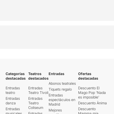
Categorías
Teatros
Entradas
Ofertas
destacadas
destacados
destacadas
Abonos teatrales
Entradas
Entradas
Descuento El
Tiquets regalo
teatro
Teatro Tívoli
Mago Pop 'Nada
Entradas
es imposible'
Entradas
Entradas
espectáculos en
danza
Teatro
Descuento Ànima
Madrid
Coliseum
Entradas
Descuento
Mejores
musicales
Entradas
Mamma mia