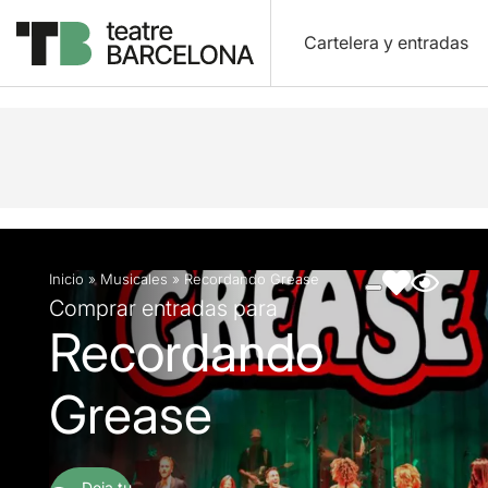
Cartelera y entradas
Descripción
Ficha artística
Fotos y vídeos
Inicio
»
Musicales
»
Recordando Grease
Comprar entradas para
Recordando
Grease
Deja tu