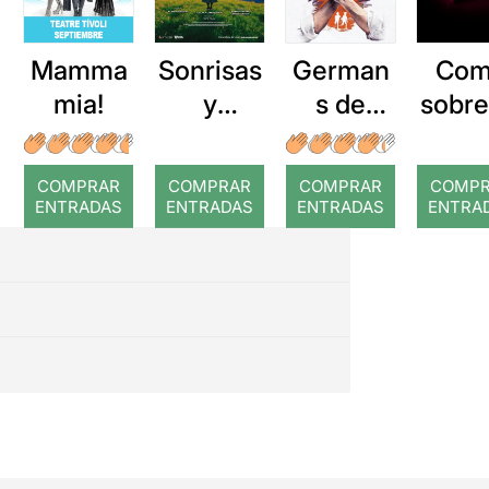
Mamma
Sonrisas
German
Co
mia!
y
s de
sobre
lágrimas
sang
ir a 
ex
COMPRAR
COMPRAR
COMPRAR
COMP
ENTRADAS
ENTRADAS
ENTRADAS
ENTRA