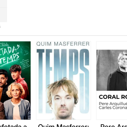
s
ufetada a
Quim Masferrer:
Pere Arq