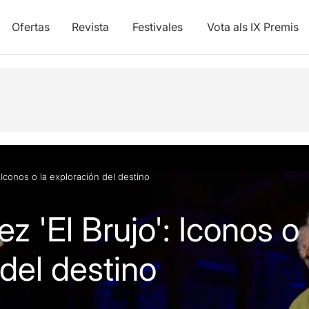
Ofertas
Revista
Festivales
Vota als IX Premis
y vídeos
: Iconos o la exploración del destino
z 'El Brujo': Iconos o 
del destino