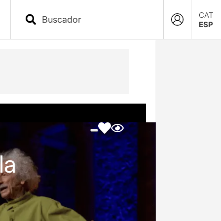
CAT
ESP
la