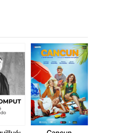
uillué:
Cancun