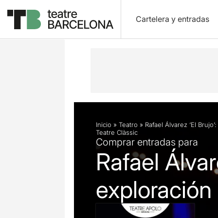
Cartelera y entradas
Descripción
Ficha artística
Fotos 
Inicio
»
Teatro
»
Rafael Álvarez ‘El Brujo’
Teatre Clàssic
Comprar entradas para
Rafael Álvare
exploración 