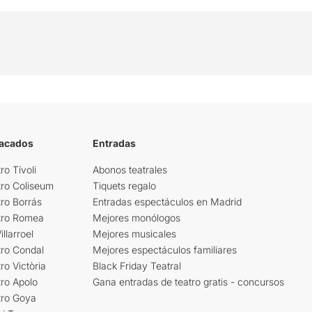
tacados
Entradas
ro Tívoli
Abonos teatrales
tro Coliseum
Tiquets regalo
ro Borrás
Entradas espectáculos en Madrid
tro Romea
Mejores monólogos
llarroel
Mejores musicales
tro Condal
Mejores espectáculos familiares
ro Victòria
Black Friday Teatral
ro Apolo
Gana entradas de teatro gratis - concursos
tro Goya