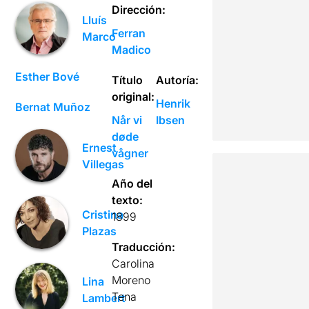
Dirección:
Lluís
Ferran
Marco
Madico
Esther Bové
Título
Autoría:
original:
Henrik
Bernat Muñoz
Når vi
Ibsen
døde
Ernest
vågner
Villegas
Año del
texto:
Cristina
1899
Plazas
Traducción:
Carolina
Moreno
Lina
Tena
Lambert