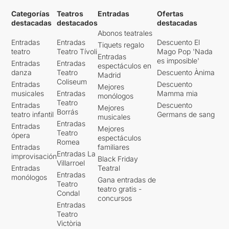
Categorías
Teatros
Entradas
Ofertas
destacadas
destacados
destacadas
Abonos teatrales
Entradas
Entradas
Descuento El
Tiquets regalo
teatro
Teatro Tívoli
Mago Pop 'Nada
Entradas
es imposible'
Entradas
Entradas
espectáculos en
danza
Teatro
Descuento Ànima
Madrid
Coliseum
Entradas
Descuento
Mejores
musicales
Entradas
Mamma mia
monólogos
Teatro
Entradas
Descuento
Mejores
Borrás
teatro infantil
Germans de sang
musicales
Entradas
Entradas
Mejores
Teatro
ópera
espectáculos
Romea
Entradas
familiares
Entradas La
improvisación
Black Friday
Villarroel
Entradas
Teatral
Entradas
monólogos
Gana entradas de
Teatro
teatro gratis -
Condal
concursos
Entradas
Teatro
Victòria