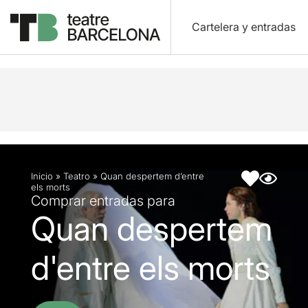
Cartelera y entradas
Descripción
Ficha artística
Fotos y vídeos
Inicio
»
Teatro
»
Quan despertem d’entre
els morts
Comprar entradas para
Quan despertem
d'entre els morts