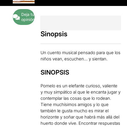
Deja tu
opinión
Sinopsis
Un cuento
musical
pensado
para que los
niños
vean
,
escuchen
… y
sientan
.
SINOPSIS
Pomelo
es
un elefante
curioso
, valiente
y
muy simpático
al que le encanta
jugar y
contemplar las
cosas
que lo rodean.
Tiene
muchísimos
amigos
y lo que
también
le gusta mucho
es mirar
el
horizonte
y soñar
que
habrá
más allá
del
huerto
donde vive.
Encontrar respuestas