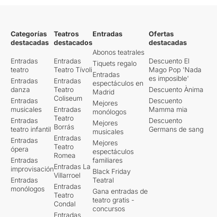
Categorías
Teatros
Entradas
Ofertas
destacadas
destacados
destacadas
Abonos teatrales
Entradas
Entradas
Descuento El
Tiquets regalo
teatro
Teatro Tívoli
Mago Pop 'Nada
Entradas
es imposible'
Entradas
Entradas
espectáculos en
danza
Teatro
Descuento Ànima
Madrid
Coliseum
Entradas
Descuento
Mejores
musicales
Entradas
Mamma mia
monólogos
Teatro
Entradas
Descuento
Mejores
Borrás
teatro infantil
Germans de sang
musicales
Entradas
Entradas
Mejores
Teatro
ópera
espectáculos
Romea
Entradas
familiares
Entradas La
improvisación
Black Friday
Villarroel
Entradas
Teatral
Entradas
monólogos
Gana entradas de
Teatro
teatro gratis -
Condal
concursos
Entradas