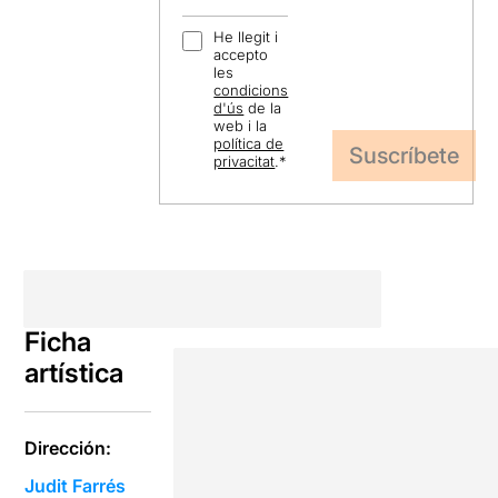
He llegit i
accepto
les
condicions
d'ús
de la
web i la
política de
privacitat
.
*
Ficha
artística
Dirección:
Judit Farrés