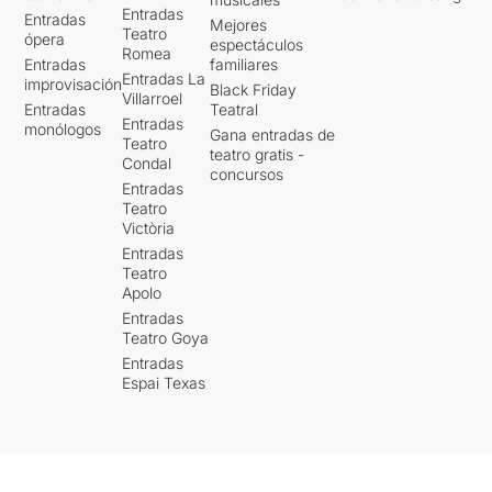
Entradas
Entradas
Mejores
Teatro
ópera
espectáculos
Romea
Entradas
familiares
Entradas La
improvisación
Black Friday
Villarroel
Entradas
Teatral
Entradas
monólogos
Gana entradas de
Teatro
teatro gratis -
Condal
concursos
Entradas
Teatro
Victòria
Entradas
Teatro
Apolo
Entradas
Teatro Goya
Entradas
Espai Texas