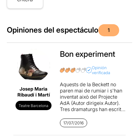
Opiniones del espectáculo
1
Bon experiment
Opinión
verificada
Aquests de la Beckett no
Josep Maria
paren mai de rumiar i s'han
Ribaudí i Martí
inventat això del Projecte
AdA (Autor dirigeix Autor).
Teatre Barcelona
Tres dramaturgs han escrit
una obra breu per a dos
intèrprets que un altra autor
17/07/2016
dirigirà, i amb les tres es
conforma un únic espectacle