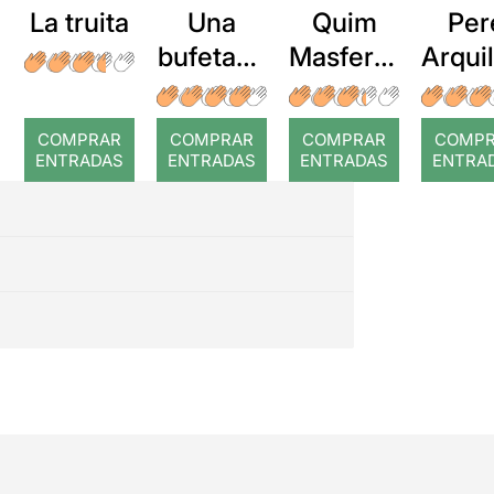
La truita
Una
Quim
Per
bufetada
Masferre
Arqui
a temps
r: Temps
: Cor
romp
COMPRAR
COMPRAR
COMPRAR
COMP
ENTRADAS
ENTRADAS
ENTRADAS
ENTRA