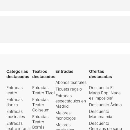
Categorías
Teatros
Entradas
Ofertas
destacadas
destacados
destacadas
Abonos teatrales
Entradas
Entradas
Descuento El
Tiquets regalo
teatro
Teatro Tívoli
Mago Pop 'Nada
Entradas
es imposible'
Entradas
Entradas
espectáculos en
danza
Teatro
Descuento Ànima
Madrid
Coliseum
Entradas
Descuento
Mejores
musicales
Entradas
Mamma mia
monólogos
Teatro
Entradas
Descuento
Mejores
Borrás
teatro infantil
Germans de sang
musicales