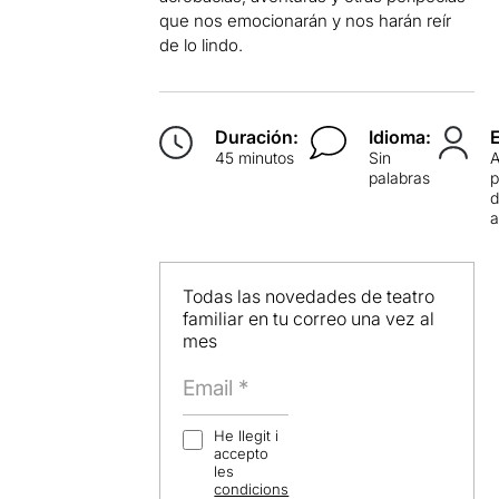
que nos emocionarán y nos harán reír
de lo lindo.
Duración:
Idioma:
45 minutos
Sin
palabras
p
d
Todas las novedades de teatro
familiar en tu correo una vez al
mes
He llegit i
accepto
les
condicions