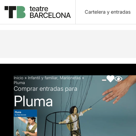
Cartelera y entradas
Descripción
Ficha artística
Fotos y vídeos
Inicio
»
Infantil y familiar
,
Marionetas
»
Pluma
Comprar entradas para
Pluma