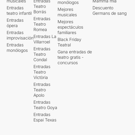
musicales
Entradas
Mamma mia
monólogos
Teatro
Entradas
Descuento
Mejores
Borrás
teatro infantil
Germans de sang
musicales
Entradas
Entradas
Mejores
Teatro
ópera
espectáculos
Romea
Entradas
familiares
Entradas La
improvisación
Black Friday
Villarroel
Entradas
Teatral
Entradas
monólogos
Gana entradas de
Teatro
teatro gratis -
Condal
concursos
Entradas
Teatro
Victòria
Entradas
Teatro
Apolo
Entradas
Teatro Goya
Entradas
Espai Texas