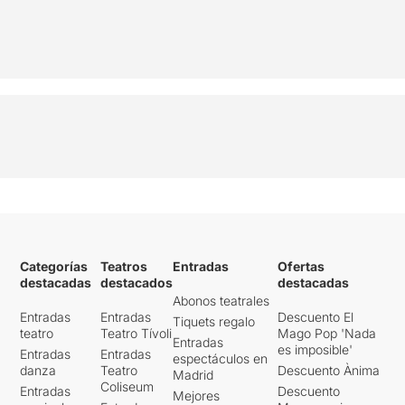
Categorías
Teatros
Entradas
Ofertas
destacadas
destacados
destacadas
Abonos teatrales
Entradas
Entradas
Descuento El
Tiquets regalo
teatro
Teatro Tívoli
Mago Pop 'Nada
Entradas
es imposible'
Entradas
Entradas
espectáculos en
danza
Teatro
Descuento Ànima
Madrid
Coliseum
Entradas
Descuento
Mejores