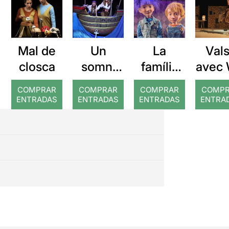
Mal de
Un
La
Val
closca
somni
família
avec 
pirata
que va
COMPRAR
COMPRAR
COMPRAR
COMP
vèncer
ENTRADAS
ENTRADAS
ENTRADAS
ENTRA
por