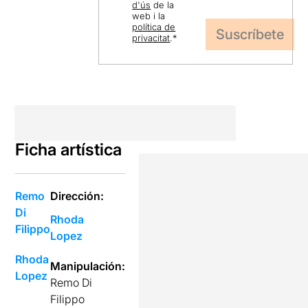
d'ús
de la
web i la
política de
privacitat
.
*
Ficha artística
Remo
Dirección:
Di
Rhoda
Filippo
Lopez
Rhoda
Manipulación:
Lopez
Remo Di
Filippo