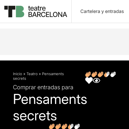
Cartelera y entradas
Descripción
Ficha artística
Opiniones
Inicio
»
Teatro
»
Pensaments
secrets
Comprar entradas para
Pensaments
secrets