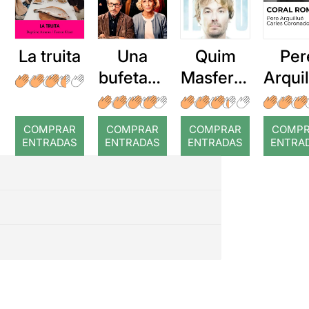
favor de ellos, resultando la
parte más atractiva de la
representación.
La truita
Una
Quim
Per
bufetada
Masferre
Arqui
a temps
r: Temps
: Cor
romp
COMPRAR
COMPRAR
COMPRAR
COMP
ENTRADAS
ENTRADAS
ENTRADAS
ENTRA