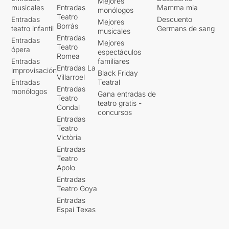
Mejores
musicales
Entradas
Mamma mia
monólogos
Teatro
Entradas
Descuento
Mejores
Borrás
teatro infantil
Germans de sang
musicales
Entradas
Entradas
Mejores
Teatro
ópera
espectáculos
Romea
Entradas
familiares
Entradas La
improvisación
Black Friday
Villarroel
Entradas
Teatral
Entradas
monólogos
Gana entradas de
Teatro
teatro gratis -
Condal
concursos
Entradas
Teatro
Victòria
Entradas
Teatro
Apolo
Entradas
Teatro Goya
Entradas
Espai Texas