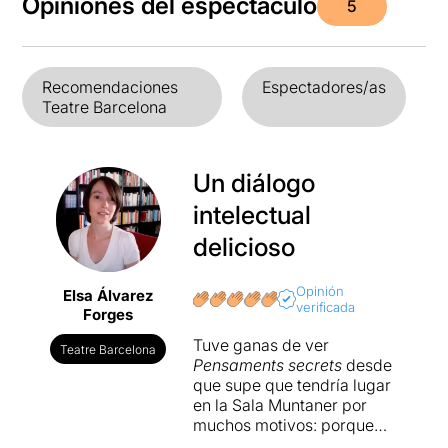
Opiniones del espectáculo
5
Recomendaciones
Espectadores/as
Teatre Barcelona
Un diálogo
intelectual
delicioso
Opinión
Elsa Álvarez
verificada
Forges
Tuve ganas de ver
Teatre Barcelona
Pensaments secrets
desde
que supe que tendría lugar
en la Sala Muntaner por
muchos motivos: porque
David Lodge es un autor que