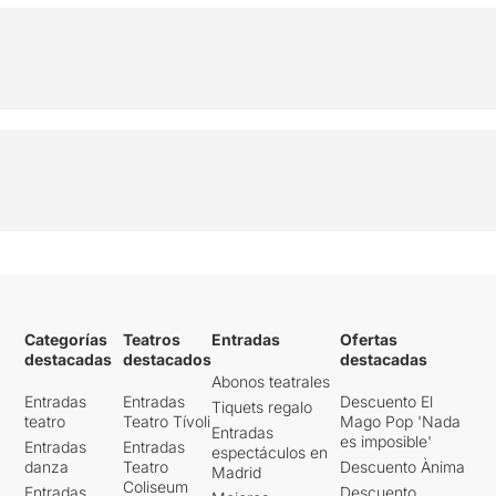
Categorías
Teatros
Entradas
Ofertas
destacadas
destacados
destacadas
Abonos teatrales
Entradas
Entradas
Descuento El
Tiquets regalo
teatro
Teatro Tívoli
Mago Pop 'Nada
Entradas
es imposible'
Entradas
Entradas
espectáculos en
danza
Teatro
Descuento Ànima
Madrid
Coliseum
Entradas
Descuento