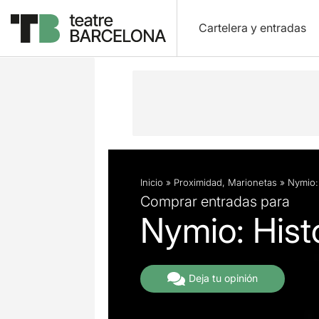
Cartelera y entradas
Descripción
Ficha artística
Fotos 
Inicio
»
Proximidad
,
Marionetas
»
Nymio:
Comprar entradas para
Nymio: Hist
Deja tu opinión