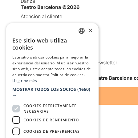
Danza
Teatro Barcelona ©2026
Atención al cliente
Aviso legal
×
Política de privacidad
Ese sitio web utiliza
CATALAN
Política de Cookies
cookies
SPANISH
Condiciones de uso
Este sitio web usa cookies para mejorar la
Comunicaciones comerciales y Newsletter
experiencia del usuario. Al utilizar nuestro
sitio web, usted acepta todas las cookies de
Anuncia’t
acuerdo con nuestra Política de cookies.
Quiero recibir la newsletter de Teatre Barcelona
Llegir-ne més
MOSTRAR TODOS LOS SOCIOS
(1650)
→
COOKIES ESTRICTAMENTE
NECESARIAS
COOKIES DE RENDIMIENTO
COOKIES DE PREFERENCIAS
Con el apoyo de