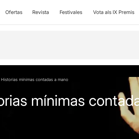
Ofertas
Revista
Festivales
Vota als IX Premis
y vídeos
 Historias mínimas contadas a mano
orias mínimas contad