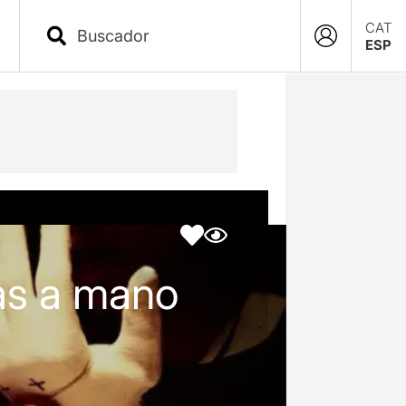
CAT
ESP
as a mano