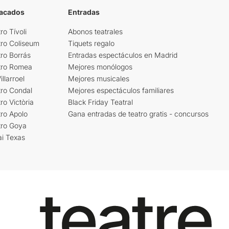
tacados
Entradas
ro Tívoli
Abonos teatrales
tro Coliseum
Tiquets regalo
ro Borrás
Entradas espectáculos en Madrid
tro Romea
Mejores monólogos
llarroel
Mejores musicales
tro Condal
Mejores espectáculos familiares
ro Victòria
Black Friday Teatral
ro Apolo
Gana entradas de teatro gratis - concursos
tro Goya
ai Texas