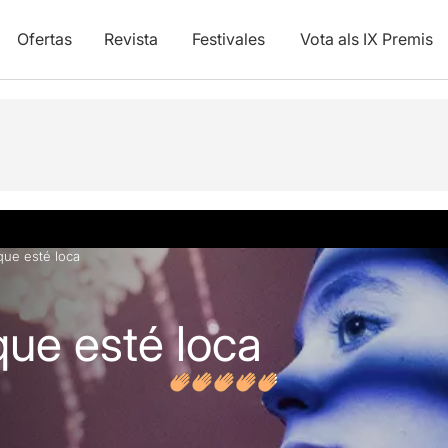
Ofertas
Revista
Festivales
Vota als IX Premis
y vídeos
Opiniones
que esté loca
que esté loca