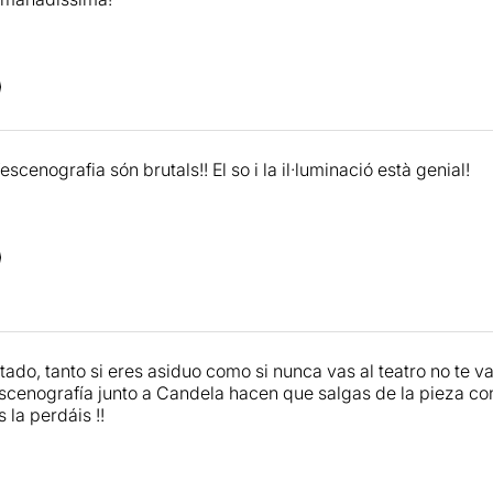
l’escenografia són brutals!! El so i la il·luminació està genial!
do, tanto si eres asiduo como si nunca vas al teatro no te va 
escenografía junto a Candela hacen que salgas de la pieza co
s la perdáis !!