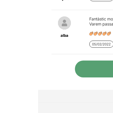
Fantàstic mo
Varem passar
alba
05/02/2022