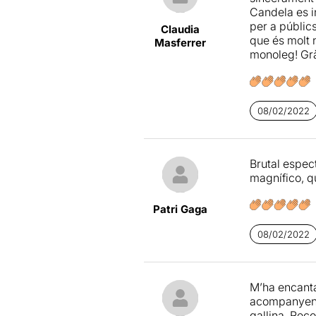
Candela es i
per a públic
Claudia
que és molt 
Masferrer
monoleg! Grà
08/02/2022
Brutal espec
magnífico, qu
Patri Gaga
08/02/2022
M’ha encantat
acompanyen e
gallina. Re