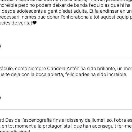
ncreïble pero no podem deixar de banda l’equip as que hi ha
s desde adolescents a gent d’edat adulta. Et fa endinsar en u
necessari, nomes puc donar l’enhorabona a tot aquest equip 
cies de veritat❤️
táculo, como siempre Candela Antón ha sido brillante, un mo
e te deja con la boca abierta, felicidades ha sido increíble.
! Des de l’escenografia fins al disseny de llums i so, l’obra e
n tot moment a la protagonista i que han aconseguit fer-me s
comanadíssima!