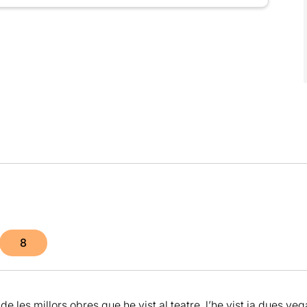
8
e les millors obres que he vist al teatre, l’he vist ja dues veg