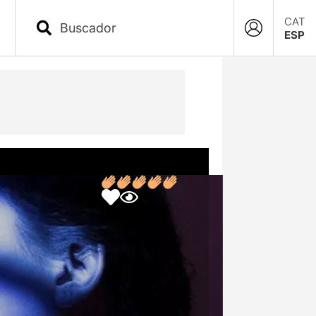
CAT
ESP