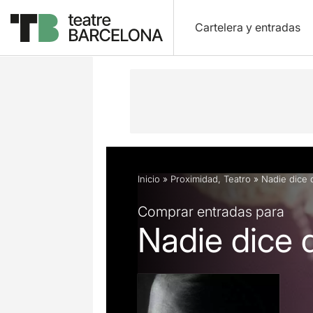
Cartelera y entradas
Descripción
Ficha artística
Fotos 
Inicio
»
Proximidad
,
Teatro
»
Nadie dice 
Comprar entradas para
Nadie dice 