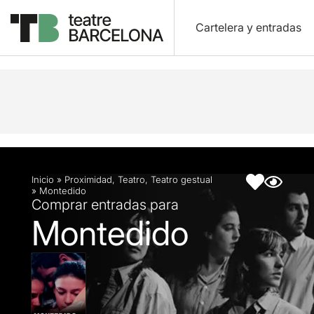
Cartelera y entradas
Descripción
Ficha artística
Fotos y vídeos
Inicio
»
Proximidad
,
Teatro
,
Teatro gestual
»
Montedido
Comprar entradas para
Montedido