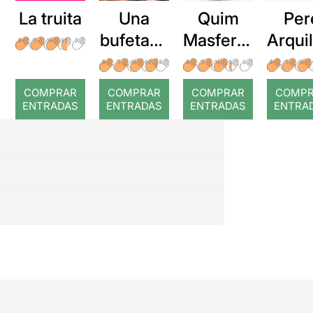
La truita
Una
Quim
Per
bufetada
Masferre
Arqui
a temps
r: Temps
: Cor
romp
COMPRAR
COMPRAR
COMPRAR
COMP
ENTRADAS
ENTRADAS
ENTRADAS
ENTRA