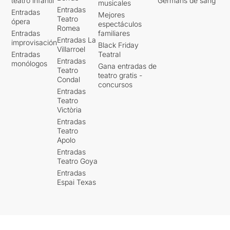
teatro infantil
Germans de sang
musicales
Entradas
Entradas
Mejores
Teatro
ópera
espectáculos
Romea
Entradas
familiares
Entradas La
improvisación
Black Friday
Villarroel
Entradas
Teatral
Entradas
monólogos
Gana entradas de
Teatro
teatro gratis -
Condal
concursos
Entradas
Teatro
Victòria
Entradas
Teatro
Apolo
Entradas
Teatro Goya
Entradas
Espai Texas