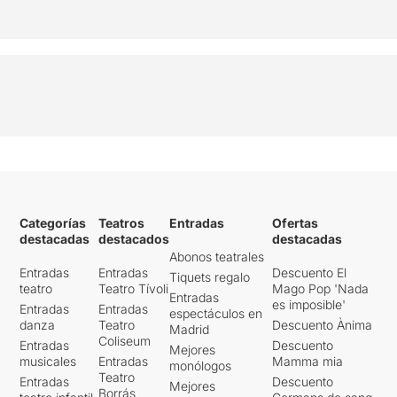
Categorías
Teatros
Entradas
Ofertas
destacadas
destacados
destacadas
Abonos teatrales
Entradas
Entradas
Descuento El
Tiquets regalo
teatro
Teatro Tívoli
Mago Pop 'Nada
Entradas
es imposible'
Entradas
Entradas
espectáculos en
danza
Teatro
Descuento Ànima
Madrid
Coliseum
Entradas
Descuento
Mejores
musicales
Entradas
Mamma mia
monólogos
Teatro
Entradas
Descuento
Mejores
Borrás