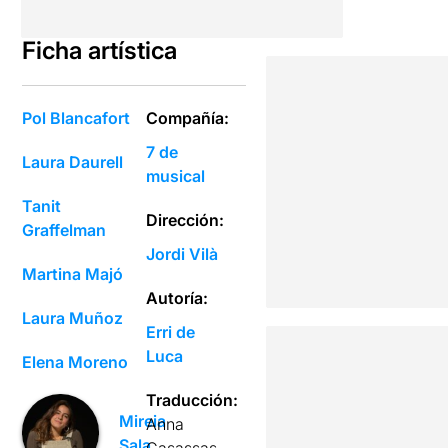
Ficha artística
Pol Blancafort
Compañía:
7 de
Laura Daurell
musical
Tanit
Dirección:
Graffelman
Jordi Vilà
Martina Majó
Autoría:
Laura Muñoz
Erri de
Luca
Elena Moreno
Traducción:
Mireia
Anna
Sala