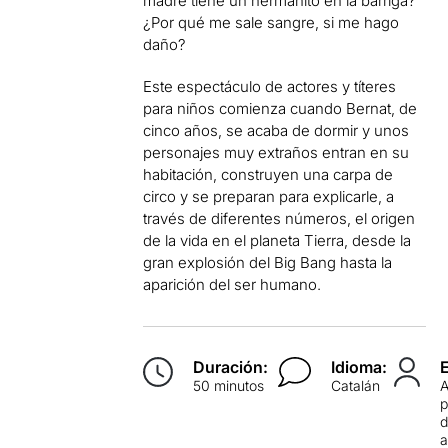
madre tiene un hermanito en la barriga?
¿Por qué me sale sangre, si me hago
daño?
Este espectáculo de actores y títeres
para niños comienza cuando Bernat, de
cinco años, se acaba de dormir y unos
personajes muy extraños entran en su
habitación, construyen una carpa de
circo y se preparan para explicarle, a
través de diferentes números, el origen
de la vida en el planeta Tierra, desde la
gran explosión del Big Bang hasta la
aparición del ser humano.
Duración:
Idioma:
50 minutos
Catalán
p
d