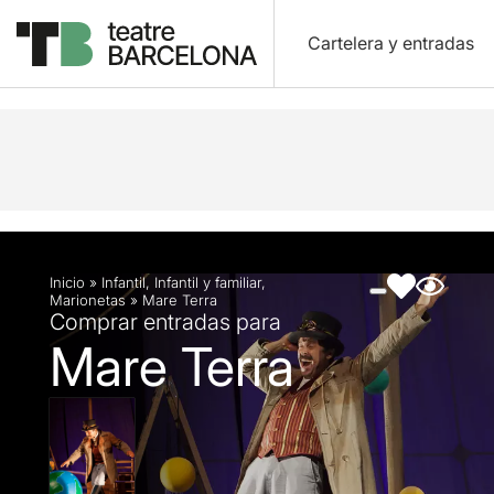
Cartelera y entradas
Descripción
Ficha artística
Fotos y vídeos
Inicio
»
Infantil
,
Infantil y familiar
,
Marionetas
»
Mare Terra
Comprar entradas para
Mare Terra