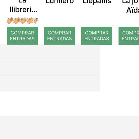
Lumiero
Llepafils
La j
llibreria
Aïd
màgica
COMPRAR
COMPRAR
COMPRAR
COMP
ENTRADAS
ENTRADAS
ENTRADAS
ENTRA