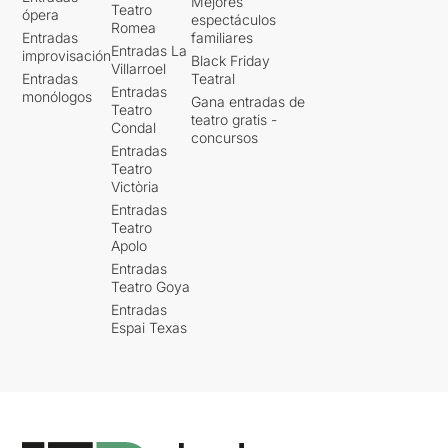
Mejores
Teatro
ópera
espectáculos
Romea
Entradas
familiares
Entradas La
improvisación
Black Friday
Villarroel
Entradas
Teatral
Entradas
monólogos
Gana entradas de
Teatro
teatro gratis -
Condal
concursos
Entradas
Teatro
Victòria
Entradas
Teatro
Apolo
Entradas
Teatro Goya
Entradas
Espai Texas