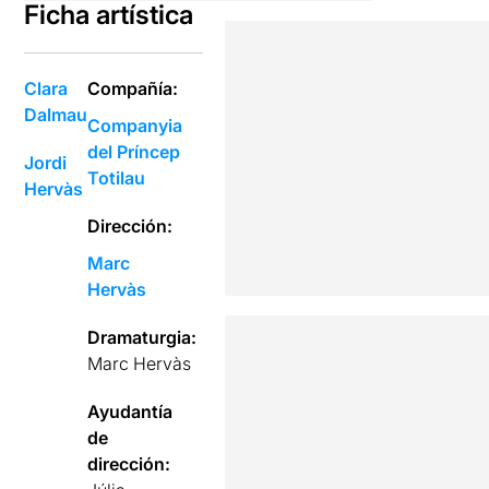
Ficha artística
Clara
Compañía:
Dalmau
Companyia
del Príncep
Jordi
Totilau
Hervàs
Dirección:
Marc
Hervàs
Dramaturgia:
Marc Hervàs
Ayudantía
de
dirección: