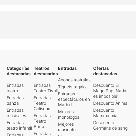
Categorías
Teatros
Entradas
Ofertas
destacadas
destacados
destacadas
Abonos teatrales
Entradas
Entradas
Descuento El
Tiquets regalo
teatro
Teatro Tívoli
Mago Pop 'Nada
Entradas
es imposible'
Entradas
Entradas
espectáculos en
danza
Teatro
Descuento Ànima
Madrid
Coliseum
Entradas
Descuento
Mejores
musicales
Entradas
Mamma mia
monólogos
Teatro
Entradas
Descuento
Mejores
Borrás
teatro infantil
Germans de sang
musicales
Entradas
Entradas