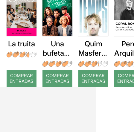
La truita
Una
Quim
Per
bufetada
Masferre
Arqui
a temps
r: Temps
: Cor
romp
COMPRAR
COMPRAR
COMPRAR
COMP
ENTRADAS
ENTRADAS
ENTRADAS
ENTRA