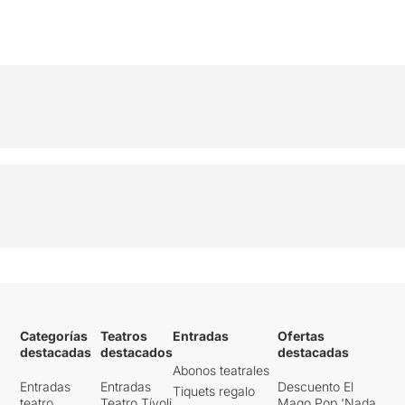
Categorías
Teatros
Entradas
Ofertas
destacadas
destacados
destacadas
Abonos teatrales
Entradas
Entradas
Descuento El
Tiquets regalo
teatro
Teatro Tívoli
Mago Pop 'Nada