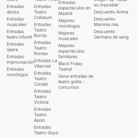
Entradas
es imposible'
Entradas
Entradas
espectáculos en
danza
Teatro
Descuento Ànima
Madrid
Coliseum
Entradas
Descuento
Mejores
musicales
Entradas
Mamma mia
monólogos
Teatro
Entradas
Descuento
Mejores
Borrás
teatro infantil
Germans de sang
musicales
Entradas
Entradas
Mejores
Teatro
ópera
espectáculos
Romea
Entradas
familiares
Entradas La
improvisación
Black Friday
Villarroel
Entradas
Teatral
Entradas
monólogos
Gana entradas de
Teatro
teatro gratis -
Condal
concursos
Entradas
Teatro
Victòria
Entradas
Teatro
Apolo
Entradas
Teatro Goya