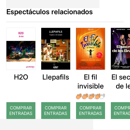
Espectáculos relacionados
H2O
Llepafils
El fil
El se
invisible
de l
brui
COMPRAR
COMPRAR
COMPRAR
COMP
ENTRADAS
ENTRADAS
ENTRADAS
ENTRA