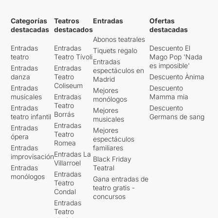
Categorías
Teatros
Entradas
Ofertas
destacadas
destacados
destacadas
Abonos teatrales
Entradas
Entradas
Descuento El
Tiquets regalo
teatro
Teatro Tívoli
Mago Pop 'Nada
Entradas
es imposible'
Entradas
Entradas
espectáculos en
danza
Teatro
Descuento Ànima
Madrid
Coliseum
Entradas
Descuento
Mejores
musicales
Entradas
Mamma mia
monólogos
Teatro
Entradas
Descuento
Mejores
Borrás
teatro infantil
Germans de sang
musicales
Entradas
Entradas
Mejores
Teatro
ópera
espectáculos
Romea
Entradas
familiares
Entradas La
improvisación
Black Friday
Villarroel
Entradas
Teatral
Entradas
monólogos
Gana entradas de
Teatro
teatro gratis -
Condal
concursos
Entradas
Teatro