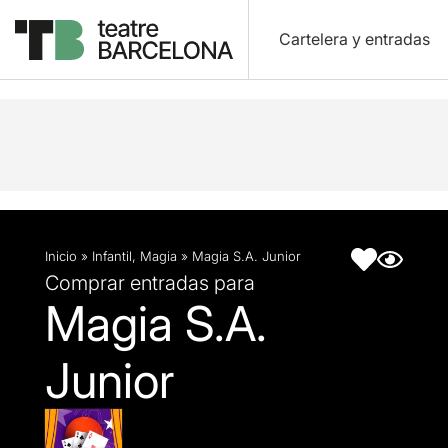
Cartelera y entradas
Descripción
Ficha artística
Inicio
»
Infantil
,
Magia
»
Magia S.A. Junior
Comprar entradas para
Magia S.A.
Junior